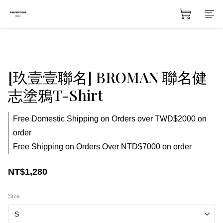
[玖壹壹聯名] BROMAN 聯名健
志塗鴉T-Shirt
Free Domestic Shipping on Orders over TWD$2000 on
order
Free Shipping on Orders Over NTD$7000 on order
NT$1,280
Size