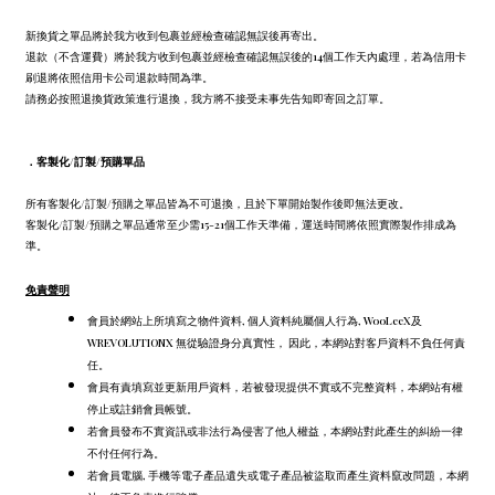
新換貨之單品將於我方收到包裹並經檢查確認無誤後再寄出。
退款（不含運費）將於我方收到包裹並經檢查確認無誤後的14個工作天內處理，若為信用卡
刷退將依照信用卡公司退款時間為準。
請務必按照退換貨政策進行退換，我方將不接受未事先告知即寄回之訂單。
．
客製化/訂製/預購單品
所有客製化/訂製/預購之單品皆為不可退換，且於下單開始製作後即無法更改。
客製化/訂製/預購之單品通常至少需15-21個工作天準備，運送時間將依照實際製作排成為
準。
免責聲明
會員於網站上所填寫之物件資料, 個人資料純屬個人行為, WooLeeX及
WREVOLUTIONX 無從驗證身分真實性， 因此，本網站對客戶資料不負任何責
任。
會員有責填寫並更新用戶資料，若被發現提供不實或不完整資料，本網站有權
停止或註銷會員帳號。
若會員發布不實資訊或非法行為侵害了他人權益，本網站對此產生的糾紛一律
不付任何行為。
若會員電腦, 手機等電子產品遺失或電子產品被盜取而產生資料竄改問題，本網