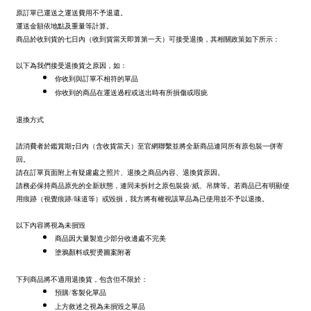
原訂單已運送之運送費用不予退還。
運送金額依地點及重量等計算。
商品於收到貨的七日內（收到貨當天即算第一天）可接受退換，其相關政策如下所示：
以下為我們接受退換貨之原因，如：
你收到與訂單不相符的單品
你收到的商品在運送過程或送出時有所損傷或瑕疵
退換方式
請消費者於鑑賞期
7日內（含收貨當天）至
官網聯繫並將全新商品連同所有原包裝一併寄
回。
請在訂單頁面附上有疑慮處之照片、退換之商品內容、退換貨原因。
請務必保持商品原先的全新狀態，連同未拆封之原包裝袋/紙、吊牌等。若商品已有明顯使
用痕跡（視覺痕跡/味道等）或毀損，我方將有權視該單品為已使用並不予以退換。
以下內容將視為未損毀
商品因大量製造少部分收邊處不完美
塗鴉顏料或熨燙圖案附著
下列商品將不適用退換貨，包含但不限於：
預購/客製化單品
上方敘述之視為未損毀之單品