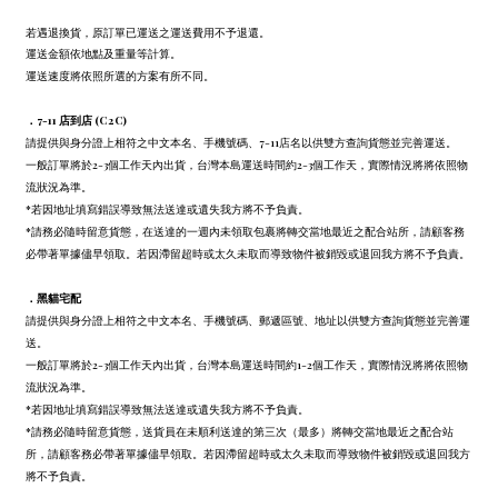
若遇退換貨，原訂單已運送之運送費用不予退還。
運送金額依地點及重量等計算。
運送速度將依照所選的方案有所不同。
．7-11 店到店 (C2C)
請提供與身分證上相符之中文本名、手機號碼、7-11店名以供雙方查詢貨態並完善運送。
一般訂單將於2-3個工作天內出貨，台灣本島運送時間約2-3個工作天，實際情況將將依照物
流狀況為準。
*若因地址填寫錯誤導致無法送達或遺失我方將不予負責。
*請務必隨時留意貨態，在送達的一週內未領取包裹將轉交當地最近之配合站所，請顧客務
必帶著單據儘早領取。若因滯留超時或太久未取而導致物件被銷毀或退回我方將不予負責。
．
黑貓宅配
請提供與身分證上相符之中文本名、手機號碼、郵遞區號、地址以供雙方查詢貨態並完善運
送。
一般訂單將於2-3個工作天內出貨，台灣本島運送時間約1-2個工作天，實際情況將將依照物
流狀況為準。
*若因地址填寫錯誤導致無法送達或遺失我方將不予負責。
*請務必隨時留意貨態，送貨員在未順利送達的第三次（最多）將轉交當地最近之配合站
所，請顧客務必帶著單據儘早領取。若因滯留超時或太久未取而導致物件被銷毀或退回我方
將不予負責。