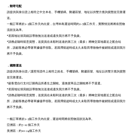
．
郵寄宅配
請提供與身分證上相符之中文本名、手機號碼、郵遞區號、地址以供雙方查詢貨態並完善運
送。
一般訂單將於2-3個工作天內出貨，台灣本島運送時間約2-5個工作天，實際情況將將依照物
流狀況為準。
*若因地址填寫錯誤導致無法送達或遺失我方將不予負責。
*請務必隨時留意貨態，送貨員在未順利送達的第三次（最多）將轉交當地最近之配合站
所，請顧客務必帶著單據儘早領取。若因滯留超時或太久未取而導致物件被銷毀或退回我方
將不予負責。
．
國際運送
請提供與身分證／護照等證件上相符之姓名、手機號碼、郵遞區號、地址以供雙方查詢貨態
並完善運送。
*顧客需自行支付訂購商品所產生之關稅。退換貨單品之關稅將不予退還。
*若因地址填寫錯誤導致無法送達或遺失我方將不予負責。
*請務必隨時留意貨態，送貨員在未順利送達的第三次（最多）將轉交當地最近之配合站
所，請顧客務必帶著單據儘早領取。若因滯留超時或太久未取而導致物件被銷毀或退回我方
將不予負責。
一般訂單將於2-3個工作天內出貨，運送時間將依照物流狀況為準。
亞洲區：約7-12 個工作天
美洲區：約10-24個工作天