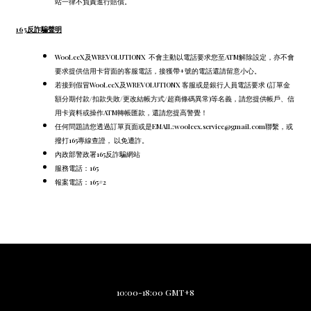
站一律不負責進行賠償。
165反詐騙聲明
WooLeeX及WREVOLUTIONX 不會主動以電話要求您至ATM解除設定，
亦不會
要求提供信用卡背面的客服電話，
接獲帶+號的電話還請留意小心。
若接到假冒WooLeeX及WREVOLUTIONX 客服或是銀行人員電話要求 (訂單金
額分期付款/扣款失敗/更改結帳方式/超商條碼異常)等名義，請您提供帳戶、信
用卡資料或操作ATM轉帳匯款，還請您提高警覺！
任何問題請您透過訂單頁面或是EMAIL:wooleex.service@gmail.com聯繫，或
撥打165專線查證， 以免遭詐。
內政部警政署165反詐騙網站
服務電話：165
報案電話：165#2
10:00-18:00 GMT+8