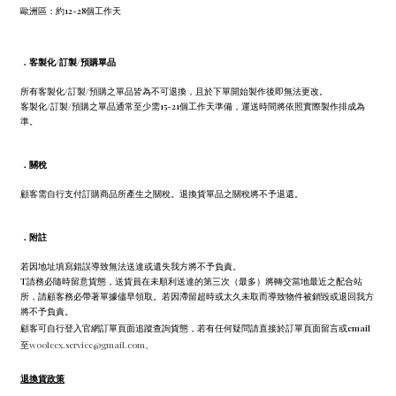
歐洲區：約12-28個工作天
．
客製化/訂製/預購單品
所有客製化/訂製/預購之單品皆為不可退換，且於下單開始製作後即無法更改。
客製化/訂製/預購之單品通常至少需15-21個工作天準備，運送時間將依照實際製作排成為
準。
．
關稅
顧客需自行支付訂購商品所產生之關稅。退換貨單品之關稅將不予退還。
．
附註
若因地址填寫錯誤導致無法送達或遺失我方將不予負責。
T請務必隨時留意貨態，送貨員在未順利送達的第三次（最多）將轉交當地最近之配合站
所，請顧客務必帶著單據儘早領取。若因滯留超時或太久未取而導致物件被銷毀或退回我方
將不予負責。
顧客可自行登入官網訂單頁面追蹤查詢貨態，若有任何疑問請直接於訂單頁面留言或email
至
wooleex.service@gmail.com。
退換貨政策