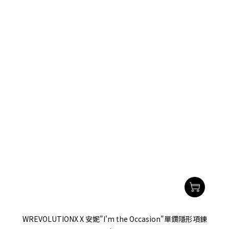
WREVOLUTIONX X 安妮"I'm the Occasion"單鑽隱形項鍊