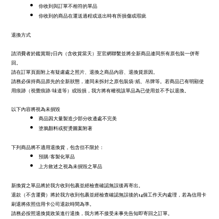
你收到與訂單不相符的單品
你收到的商品在運送過程或送出時有所損傷或瑕疵
退換方式
請消費者於鑑賞期7日內（含收貨當天）至官網聯繫並將全新商品連同所有原包裝一併寄
回。
請在訂單頁面附上有疑慮處之照片、退換之商品內容、退換貨原因。
請務必保持商品原先的全新狀態，連同未拆封之原包裝袋/紙、吊牌等。若商品已有明顯使
用痕跡（視覺痕跡/味道等）或毀損，我方將有權視該單品為已使用並不予以退換。
以下內容將視為未損毀
商品因大量製造少部分收邊處不完美
塗鴉顏料或熨燙圖案附著
下列商品將不適用退換貨，包含但不限於：
預購/客製化單品
上方敘述之視為未損毀之單品
新換貨之單品將於我方收到包裹並經檢查確認無誤後再寄出。
退款（不含運費）將於我方收到包裹並經檢查確認無誤後的14個工作天內處理，若為信用卡
刷退將依照信用卡公司退款時間為準。
請務必按照退換貨政策進行退換，我方將不接受未事先告知即寄回之訂單。