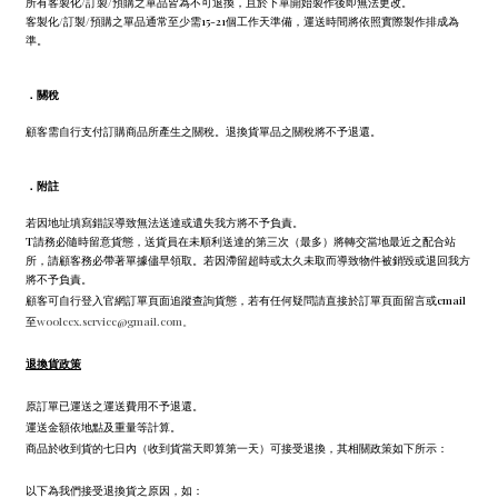
所有客製化/訂製/預購之單品皆為不可退換，且於下單開始製作後即無法更改。
客製化/訂製/預購之單品通常至少需15-21個工作天準備，運送時間將依照實際製作排成為
準。
．
關稅
顧客需自行支付訂購商品所產生之關稅。退換貨單品之關稅將不予退還。
．
附註
若因地址填寫錯誤導致無法送達或遺失我方將不予負責。
T請務必隨時留意貨態，送貨員在未順利送達的第三次（最多）將轉交當地最近之配合站
所，請顧客務必帶著單據儘早領取。若因滯留超時或太久未取而導致物件被銷毀或退回我方
將不予負責。
顧客可自行登入官網訂單頁面追蹤查詢貨態，若有任何疑問請直接於訂單頁面留言或email
至
wooleex.service@gmail.com。
退換貨政策
原訂單已運送之運送費用不予退還。
運送金額依地點及重量等計算。
商品於收到貨的七日內（收到貨當天即算第一天）可接受退換，其相關政策如下所示：
以下為我們接受退換貨之原因，如：