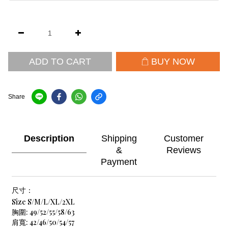
ADD TO CART
BUY NOW
Share
Description
Shipping
Customer
&
Reviews
Payment
尺寸：
Size S/M/L/XL/2XL
胸圍: 49/52/55/58/63
肩寬: 42/46/50/54/57