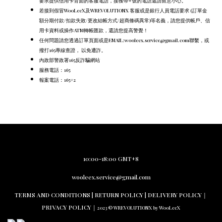
要求提供信用卡背面的客服電話，
接獲帶+號的電話還請留意小心。
若接到假冒WooLeeX及WREVOLUTIONX 客服或是銀行人員電話要求 (訂單金
額分期付款/扣款失敗/更改結帳方式/超商條碼異常)等名義，請您提供帳戶、信
用卡資料或操作ATM轉帳匯款，還請您提高警覺！
任何問題請您透過訂單頁面或是EMAIL:wooleex.service@gmail.com聯繫，或
撥打165專線查證， 以免遭詐。
內政部警政署165反詐騙網站
服務電話：165
報案電話：165#2
10:00-18:00 GMT+8
wooleex.service@gmail.com
TERMS AND CO
NDITIONS |
RETURN PO
LICY | DELIVERY POLICY｜
PRIVACY POLICY
｜
2023 © WREVOLUTIONX by WooLeeX