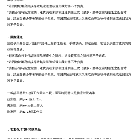
*若因地址填寫錯誤導致無法送達或遺失我方將不予負責。
*請務必隨時留意貨態，送貨員在未順利送達的第三次（最多）將轉交當地最近之配合站
所，請顧客務必帶著單據儘早領取。若因滯留超時或太久未取而導致物件被銷毀或退回我方
將不予負責。
．
國際運送
請提供與身分證／護照等證件上相符之姓名、手機號碼、郵遞區號、地址以供雙方查詢貨態
並完善運送。
*顧客需自行支付訂購商品所產生之關稅。退換貨單品之關稅將不予退還。
*若因地址填寫錯誤導致無法送達或遺失我方將不予負責。
*請務必隨時留意貨態，送貨員在未順利送達的第三次（最多）將轉交當地最近之配合站
所，請顧客務必帶著單據儘早領取。若因滯留超時或太久未取而導致物件被銷毀或退回我方
將不予負責。
一般訂單將於2-3個工作天內出貨，運送時間將依照物流狀況為準。
亞洲區：約7-12 個工作天
美洲區：約10-24個工作天
歐洲區：約12-28個工作天
．
客製化/訂製/預購單品