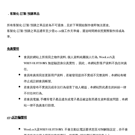
．
客製化/訂製/預購單品
所有客製化/訂製/預購之單品皆為不可退換，且於下單開始製作後即無法更改。
客製化/訂製/預購之單品通常至少需15-21個工作天準備，運送時間將依照實際製作排成為
準。
免責聲明
會員於網站上所填寫之物件資料, 個人資料純屬個人行為, WooLeeX及
WREVOLUTIONX 無從驗證身分真實性， 因此，本網站對客戶資料不負任何責
任。
會員有責填寫並更新用戶資料，若被發現提供不實或不完整資料，本網站有權
停止或註銷會員帳號。
若會員發布不實資訊或非法行為侵害了他人權益，本網站對此產生的糾紛一律
不付任何行為。
若會員電腦, 手機等電子產品遺失或電子產品被盜取而產生資料竄改問題，本網
站一律不負責進行賠償。
165反詐騙聲明
WooLeeX及WREVOLUTIONX 不會主動以電話要求您至ATM解除設定，
亦不會