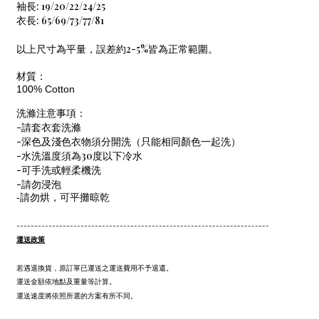
袖長: 19/20/22/24/25
衣長: 65/69/73/77/81
以上尺寸為平量，誤差約2-5%皆為正常範圍。
材質：
100% Cotton
洗滌注意事項：
-請套衣套洗滌
-深色及淺色衣物須分開洗（只能相同顏色一起洗）
-水洗溫度須為30度以下冷水
-可手洗或輕柔機洗
-請勿浸泡
-請勿烘，可平攤晾乾
-----------------------------------------------------------------------
運送政策
若遇退換貨，原訂單已運送之運送費用不予退還。
運送金額依地點及重量等計算。
運送速度將依照所選的方案有所不同。