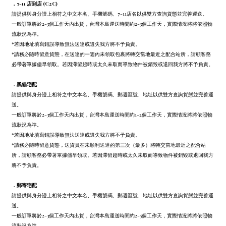
．7-11 店到店 (C2C)
請提供與身分證上相符之中文本名、手機號碼、7-11店名以供雙方查詢貨態並完善運送。
一般訂單將於2-3個工作天內出貨，台灣本島運送時間約2-3個工作天，實際情況將將依照物
流狀況為準。
*若因地址填寫錯誤導致無法送達或遺失我方將不予負責。
*請務必隨時留意貨態，在送達的一週內未領取包裹將轉交當地最近之配合站所，請顧客務
必帶著單據儘早領取。若因滯留超時或太久未取而導致物件被銷毀或退回我方將不予負責。
．
黑貓宅配
請提供與身分證上相符之中文本名、手機號碼、郵遞區號、地址以供雙方查詢貨態並完善運
送。
一般訂單將於2-3個工作天內出貨，台灣本島運送時間約1-2個工作天，實際情況將將依照物
流狀況為準。
*若因地址填寫錯誤導致無法送達或遺失我方將不予負責。
*請務必隨時留意貨態，送貨員在未順利送達的第三次（最多）將轉交當地最近之配合站
所，請顧客務必帶著單據儘早領取。若因滯留超時或太久未取而導致物件被銷毀或退回我方
將不予負責。
．
郵寄宅配
請提供與身分證上相符之中文本名、手機號碼、郵遞區號、地址以供雙方查詢貨態並完善運
送。
一般訂單將於2-3個工作天內出貨，台灣本島運送時間約2-5個工作天，實際情況將將依照物
流狀況為準。