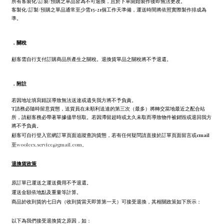
所有客製化/訂製/預購之單品皆為不可退換，且於下單開始製作後即無法更改。
客製化/訂製/預購之單品通常至少需15-21個工作天準備，運送時間將依照實際製作排成為
準。
．
關稅
顧客需自行支付訂購商品所產生之關稅。退換貨單品之關稅將不予退還。
．
附註
若因地址填寫錯誤導致無法送達或遺失我方將不予負責。
T請務必隨時留意貨態，送貨員在未順利送達的第三次（最多）將轉交當地最近之配合站
所，請顧客務必帶著單據儘早領取。若因滯留超時或太久未取而導致物件被銷毀或退回我方
將不予負責。
顧客可自行登入官網訂單頁面追蹤查詢貨態，若有任何疑問請直接於訂單頁面留言或email
至
wooleex.service@gmail.com。
退換貨政策
原訂單已運送之運送費用不予退還。
運送金額依地點及重量等計算。
商品於收到貨的七日內（收到貨當天即算第一天）可接受退換，其相關政策如下所示：
以下為我們接受退換貨之原因，如：