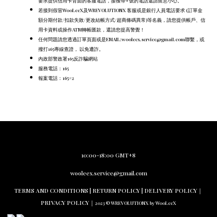
要求提供信用卡背面的客服電話，
接獲帶+號的電話還請留意小心。
若接到假冒WooLeeX及WREVOLUTIONX 客服或是銀行人員電話要求 (訂單金
額分期付款/扣款失敗/更改結帳方式/超商條碼異常)等名義，請您提供帳戶、信
用卡資料或操作ATM轉帳匯款，還請您提高警覺！
任何問題請您透過訂單頁面或是EMAIL:wooleex.service@gmail.com聯繫，或
撥打165專線查證， 以免遭詐。
內政部警政署165反詐騙網站
服務電話：165
報案電話：165#2
10:00-18:00 GMT+8
wooleex.service@gmail.com
TERMS AND CO
NDITIONS |
RETURN PO
LICY | DELIVERY POLICY｜
PRIVACY POLICY
｜
2023 © WREVOLUTIONX by WooLeeX