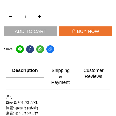
ADD TO CART
BUY NOW
Share
Description
Shipping
Customer
&
Reviews
Payment
尺寸：
Size S/M/L/XL/2XL
胸圍: 49/52/55/58/63
肩寬: 42/46/50/54/57