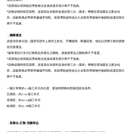
*若因地址填寫錯誤導致無法送達或遺失我方將不予負責。
*請務必隨時留意貨態，送貨員在未順利送達的第三次（最多）將轉交當地最近之配合站
所，請顧客務必帶著單據儘早領取。若因滯留超時或太久未取而導致物件被銷毀或退回我方
將不予負責。
．
國際運送
請提供與身分證／護照等證件上相符之姓名、手機號碼、郵遞區號、地址以供雙方查詢貨態
並完善運送。
*顧客需自行支付訂購商品所產生之關稅。退換貨單品之關稅將不予退還。
*若因地址填寫錯誤導致無法送達或遺失我方將不予負責。
*請務必隨時留意貨態，送貨員在未順利送達的第三次（最多）將轉交當地最近之配合站
所，請顧客務必帶著單據儘早領取。若因滯留超時或太久未取而導致物件被銷毀或退回我方
將不予負責。
一般訂單將於2-3個工作天內出貨，運送時間將依照物流狀況為準。
亞洲區：約7-12 個工作天
美洲區：約10-24個工作天
歐洲區：約12-28個工作天
．
客製化/訂製/預購單品