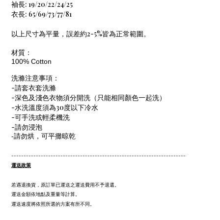
袖長: 19/20/22/24/25
衣長: 65/69/73/77/81
以上尺寸為平量，誤差約2-5%皆為正常範圍。
材質：
100% Cotton
洗滌注意事項：
-請套衣套洗滌
-深色及淺色衣物須分開洗（只能相同顏色一起洗）
-水洗溫度須為30度以下冷水
-可手洗或輕柔機洗
-請勿浸泡
-請勿烘，可平攤晾乾
-----------------------------------------------------------------------
運送政策
若遇退換貨，原訂單已運送之運送費用不予退還。
運送金額依地點及重量等計算。
運送速度將依照所選的方案有所不同。