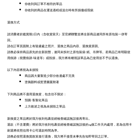
你收到與訂單不相符的單品
你收到的商品在運送過程或送出時有所損傷或瑕疵
退換方式
請消費者於鑑賞期7日內（含收貨當天）至官網聯繫並將全新商品連同所有原包裝一併寄
回。
請在訂單頁面附上有疑慮處之照片、退換之商品內容、退換貨原因。
請務必保持商品原先的全新狀態，連同未拆封之原包裝袋/紙、吊牌等。若商品已有明顯使
用痕跡（視覺痕跡/味道等）或毀損，我方將有權視該單品為已使用並不予以退換。
以下內容將視為未損毀
商品因大量製造少部分收邊處不完美
塗鴉顏料或熨燙圖案附著
下列商品將不適用退換貨，包含但不限於：
預購/客製化單品
上方敘述之視為未損毀之單品
新換貨之單品將於我方收到包裹並經檢查確認無誤後再寄出。
退款（不含運費）將於我方收到包裹並經檢查確認無誤後的14個工作天內處理，若為信用卡
刷退將依照信用卡公司退款時間為準。
請務必按照退換貨政策進行退換，我方將不接受未事先告知即寄回之訂單。