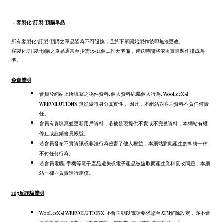
．
客製化/訂製/預購單品
所有客製化/訂製/預購之單品皆為不可退換，且於下單開始製作後即無法更改。
客製化/訂製/預購之單品通常至少需15-21個工作天準備，運送時間將依照實際製作排成為
準。
免責聲明
會員於網站上所填寫之物件資料, 個人資料純屬個人行為, WooLeeX及
WREVOLUTIONX 無從驗證身分真實性， 因此，本網站對客戶資料不負任何責
任。
會員有責填寫並更新用戶資料，若被發現提供不實或不完整資料，本網站有權
停止或註銷會員帳號。
若會員發布不實資訊或非法行為侵害了他人權益，本網站對此產生的糾紛一律
不付任何行為。
若會員電腦, 手機等電子產品遺失或電子產品被盜取而產生資料竄改問題，本網
站一律不負責進行賠償。
165反詐騙聲明
WooLeeX及WREVOLUTIONX 不會主動以電話要求您至ATM解除設定，
亦不會