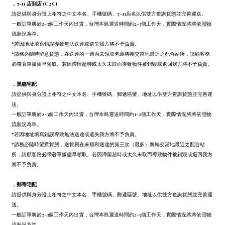
．7-11 店到店 (C2C)
請提供與身分證上相符之中文本名、手機號碼、7-11店名以供雙方查詢貨態並完善運送。
一般訂單將於2-3個工作天內出貨，台灣本島運送時間約2-3個工作天，實際情況將將依照物
流狀況為準。
*若因地址填寫錯誤導致無法送達或遺失我方將不予負責。
*請務必隨時留意貨態，在送達的一週內未領取包裹將轉交當地最近之配合站所，請顧客務
必帶著單據儘早領取。若因滯留超時或太久未取而導致物件被銷毀或退回我方將不予負責。
．
黑貓宅配
請提供與身分證上相符之中文本名、手機號碼、郵遞區號、地址以供雙方查詢貨態並完善運
送。
一般訂單將於2-3個工作天內出貨，台灣本島運送時間約1-2個工作天，實際情況將將依照物
流狀況為準。
*若因地址填寫錯誤導致無法送達或遺失我方將不予負責。
*請務必隨時留意貨態，送貨員在未順利送達的第三次（最多）將轉交當地最近之配合站
所，請顧客務必帶著單據儘早領取。若因滯留超時或太久未取而導致物件被銷毀或退回我方
將不予負責。
．
郵寄宅配
請提供與身分證上相符之中文本名、手機號碼、郵遞區號、地址以供雙方查詢貨態並完善運
送。
一般訂單將於2-3個工作天內出貨，台灣本島運送時間約2-5個工作天，實際情況將將依照物
流狀況為準。