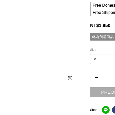
Free Domest
Free Shippi
NT$1,950
此為預購商品，
Size
PREO
Share