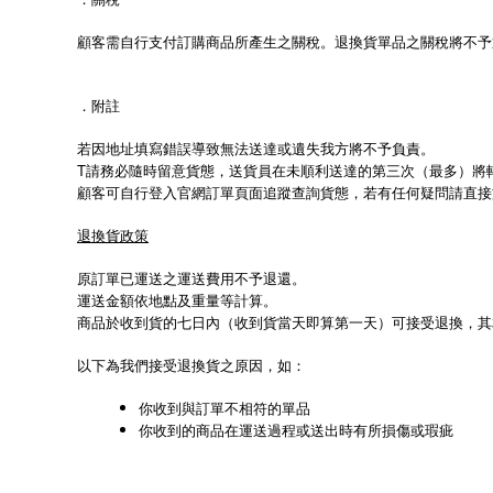
顧客需自行支付訂購商品所產生之關稅。退換貨單品之關稅將不予
．附註
若因地址填寫錯誤導致無法送達或遺失我方將不予負責。
T請務必隨時留意貨態，送貨員在未順利送達的第三次（最多）將
顧客可自行登入官網訂單頁面追蹤查詢貨態，若有任何疑問請直接於訂單頁面留言或
退換貨政策
原訂單已運送之運送費用不予退還。
運送金額依地點及重量等計算。
商品於收到貨的七日內（收到貨當天即算第一天）可接受退換，其
以下為我們接受退換貨之原因，如：
你收到與訂單不相符的單品
你收到的商品在運送過程或送出時有所損傷或瑕疵