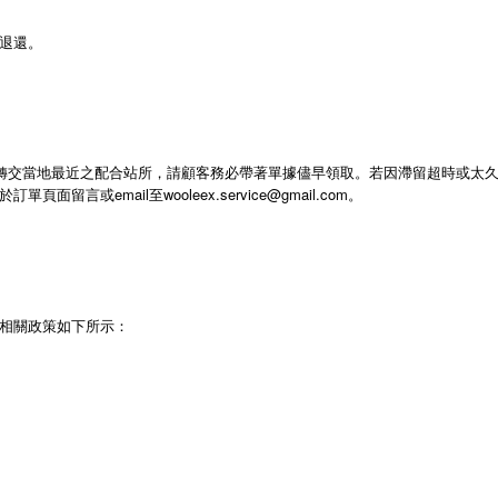
退還。
轉交當地最近之配合站所，請顧客務必帶著單據儘早領取。若因滯留超時或太
email至wooleex.service@gmail.com。
相關政策如下所示：