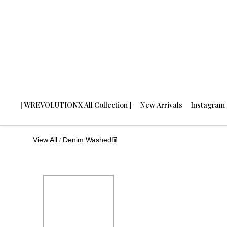
[ WREVOLUTIONX All Collection ]
New Arrivals
Instagram
/
View All
Denim Washed👖