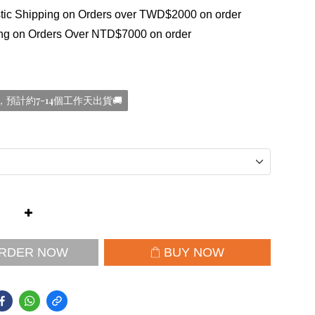
ic Shipping on Orders over TWD$2000 on order
ng on Orders Over NTD$7000 on order
預計約7-14個工作天出貨🚚
RDER NOW
BUY NOW