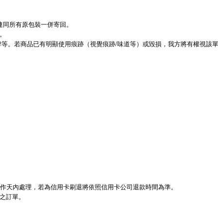
連同所有原包裝一併寄回。
。
牌等。若商品已有明顯使用痕跡（視覺痕跡/味道等）或毀損，我方將有權視該
工作天內處理，若為信用卡刷退將依照信用卡公司退款時間為準。
之訂單。