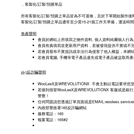
．客製化/訂製/預購單品
所有客製化/訂製/預購之單品皆為不可退換，且於下單開始製作後
客製化/訂製/預購之單品通常至少需15-21個工作天準備，運送
免責聲明
會員於網站上所填寫之物件資料, 個人資料純屬個人行為, 
會員有責填寫並更新用戶資料，若被發現提供不實或不
若會員發布不實資訊或非法行為侵害了他人權益，本網
若會員電腦, 手機等電子產品遺失或電子產品被盜取而
165反詐騙聲明
WooLeeX及WREVOLUTIONX 不會主動以電
若接到假冒WooLeeX及WREVOLUTIONX 客服
警覺！
任何問題請您透過訂單頁面或是EMAIL:wooleex.servi
內政部警政署165反詐騙網站
服務電話：165
165#2
報案電話：