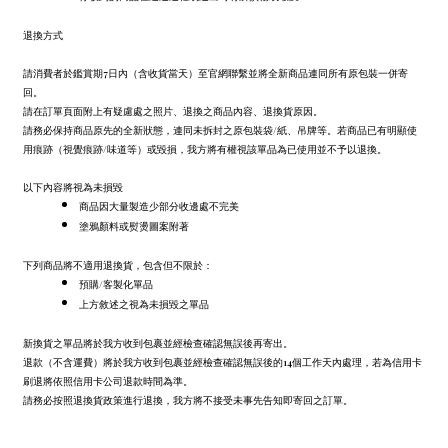
退換方式
請消費者於鑑賞期7日內（含收貨當天）至官網聯繫並將全新商品連同所有原包裝一併寄
回。
請在訂單頁面附上有疑慮處之照片、退換之商品內容、退換貨原因。
請務必保持商品原先的全新狀態，連同未拆封之原包裝袋/紙、吊牌等。若商品已有明顯使
用痕跡（視覺痕跡/味道等）或毀損，我方將有權視該單品為已使用並不予以退換。
以下內容將視為未損毀
商品因大量製造少部分收邊處不完美
塗鴉顏料或熨燙圖案附著
下列商品將不適用退換貨，包含但不限於：
預購/客製化單品
上方敘述之視為未損毀之單品
新換貨之單品將於我方收到包裹並經檢查確認無誤後再寄出。
退款（不含運費）將於我方收到包裹並經檢查確認無誤後的14個工作天內處理，若為信用卡
刷退將依照信用卡公司退款時間為準。
請務必按照退換貨政策進行退換，我方將不接受未事先告知即寄回之訂單。