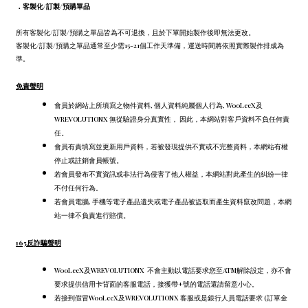
．
客製化/訂製/預購單品
所有客製化/訂製/預購之單品皆為不可退換，且於下單開始製作後即無法更改。
客製化/訂製/預購之單品通常至少需15-21個工作天準備，運送時間將依照實際製作排成為
準。
免責聲明
會員於網站上所填寫之物件資料, 個人資料純屬個人行為, WooLeeX及
WREVOLUTIONX 無從驗證身分真實性， 因此，本網站對客戶資料不負任何責
任。
會員有責填寫並更新用戶資料，若被發現提供不實或不完整資料，本網站有權
停止或註銷會員帳號。
若會員發布不實資訊或非法行為侵害了他人權益，本網站對此產生的糾紛一律
不付任何行為。
若會員電腦, 手機等電子產品遺失或電子產品被盜取而產生資料竄改問題，本網
站一律不負責進行賠償。
165反詐騙聲明
WooLeeX及WREVOLUTIONX 不會主動以電話要求您至ATM解除設定，
亦不會
要求提供信用卡背面的客服電話，
接獲帶+號的電話還請留意小心。
若接到假冒WooLeeX及WREVOLUTIONX 客服或是銀行人員電話要求 (訂單金