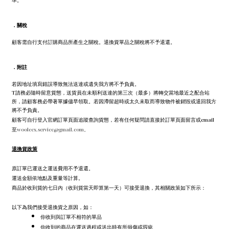
準。
．
關稅
顧客需自行支付訂購商品所產生之關稅。退換貨單品之關稅將不予退還。
．
附註
若因地址填寫錯誤導致無法送達或遺失我方將不予負責。
T請務必隨時留意貨態，送貨員在未順利送達的第三次（最多）將轉交當地最近之配合站
所，請顧客務必帶著單據儘早領取。若因滯留超時或太久未取而導致物件被銷毀或退回我方
將不予負責。
顧客可自行登入官網訂單頁面追蹤查詢貨態，若有任何疑問請直接於訂單頁面留言或email
至
wooleex.service@gmail.com。
退換貨政策
原訂單已運送之運送費用不予退還。
運送金額依地點及重量等計算。
商品於收到貨的七日內（收到貨當天即算第一天）可接受退換，其相關政策如下所示：
以下為我們接受退換貨之原因，如：
你收到與訂單不相符的單品
你收到的商品在運送過程或送出時有所損傷或瑕疵