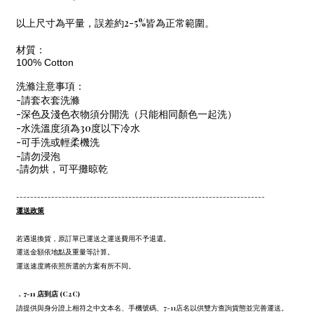
以上尺寸為平量，誤差約2-5%皆為正常範圍。
材質：
100% Cotton
洗滌注意事項：
-請套衣套洗滌
-深色及淺色衣物須分開洗（只能相同顏色一起洗）
-水洗溫度須為30度以下冷水
-可手洗或輕柔機洗
-請勿浸泡
-請勿烘，可平攤晾乾
-----------------------------------------------------------------------
運送政策
若遇退換貨，原訂單已運送之運送費用不予退還。
運送金額依地點及重量等計算。
運送速度將依照所選的方案有所不同。
．7-11 店到店 (C2C)
請提供與身分證上相符之中文本名、手機號碼、7-11店名以供雙方查詢貨態並完善運送。