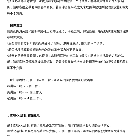
*請務必隨時留意貨態，送貨員在未順利送達的第三次（最多）將轉交當地最近之配合站
所，請顧客務必帶著單據儘早領取。若因滯留超時或太久未取而導致物件被銷毀或退回我方
將不予負責。
．
國際運送
請提供與身分證／護照等證件上相符之姓名、手機號碼、郵遞區號、地址以供雙方查詢貨態
並完善運送。
*顧客需自行支付訂購商品所產生之關稅。退換貨單品之關稅將不予退還。
*若因地址填寫錯誤導致無法送達或遺失我方將不予負責。
*請務必隨時留意貨態，送貨員在未順利送達的第三次（最多）將轉交當地最近之配合站
所，請顧客務必帶著單據儘早領取。若因滯留超時或太久未取而導致物件被銷毀或退回我方
將不予負責。
一般訂單將於2-3個工作天內出貨，運送時間將依照物流狀況為準。
亞洲區：約7-12 個工作天
美洲區：約10-24個工作天
歐洲區：約12-28個工作天
．
客製化/訂製/預購單品
所有客製化/訂製/預購之單品皆為不可退換，且於下單開始製作後即無法更改。
客製化/訂製/預購之單品通常至少需15-21個工作天準備，運送時間將依照實際製作排成為