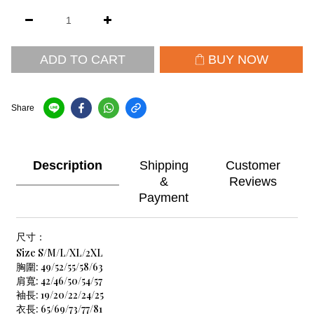
ADD TO CART
BUY NOW
Share
Description
Shipping
Customer
&
Reviews
Payment
尺寸：
Size S/M/L/XL/2XL
胸圍: 49/52/55/58/63
肩寬: 42/46/50/54/57
袖長: 19/20/22/24/25
衣長: 65/69/73/77/81