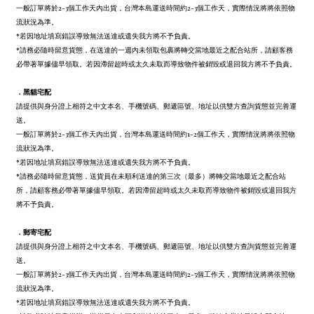
一般訂單將於2-3個工作天內出貨，台灣本島運送時間約2-3個工作天，實際情況將將依照物
流狀況為準。
*若因地址填寫錯誤導致無法送達或遺失我方將不予負責。
*請務必隨時留意貨態，在送達的一週內未領取包裹將轉交當地最近之配合站所，請顧客務
必帶著單據儘早領取。若因滯留超時或太久未取而導致物件被銷毀或退回我方將不予負責。
．
黑貓宅配
請提供與身分證上相符之中文本名、手機號碼、郵遞區號、地址以供雙方查詢貨態並完善運
送。
一般訂單將於2-3個工作天內出貨，台灣本島運送時間約1-2個工作天，實際情況將將依照物
流狀況為準。
*若因地址填寫錯誤導致無法送達或遺失我方將不予負責。
*請務必隨時留意貨態，送貨員在未順利送達的第三次（最多）將轉交當地最近之配合站
所，請顧客務必帶著單據儘早領取。若因滯留超時或太久未取而導致物件被銷毀或退回我方
將不予負責。
．
郵寄宅配
請提供與身分證上相符之中文本名、手機號碼、郵遞區號、地址以供雙方查詢貨態並完善運
送。
一般訂單將於2-3個工作天內出貨，台灣本島運送時間約2-5個工作天，實際情況將將依照物
流狀況為準。
*若因地址填寫錯誤導致無法送達或遺失我方將不予負責。