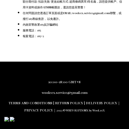
額分期付款/扣款失敗/更改結帳方式/超商條碼異常)等名義，請您提供帳戶、信
用卡資料或操作ATM轉帳匯款，還請您提高警覺！
任何問題請您透過訂單頁面或是EMAIL:wooleex.service@gmail.com聯繫，或
撥打165專線查證， 以免遭詐。
內政部警政署165反詐騙網站
服務電話：165
報案電話：165#2
10:00-18:00 GMT+8
wooleex.service@gmail.com
TERMS AND CO
NDITIONS |
RETURN PO
LICY | DELIVERY POLICY｜
PRIVACY POLICY
｜
2023 © WREVOLUTIONX by WooLeeX