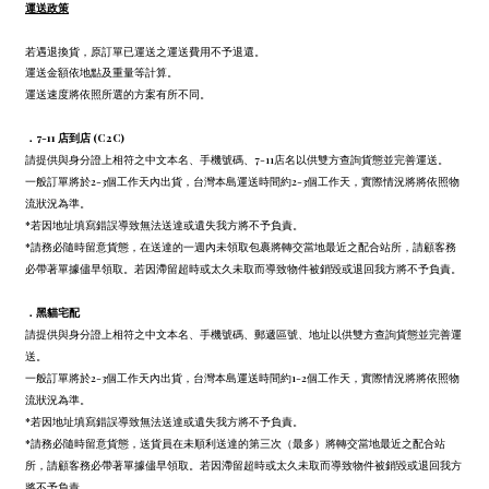
運送政策
若遇退換貨，原訂單已運送之運送費用不予退還。
運送金額依地點及重量等計算。
運送速度將依照所選的方案有所不同。
．7-11 店到店 (C2C)
請提供與身分證上相符之中文本名、手機號碼、7-11店名以供雙方查詢貨態並完善運送。
一般訂單將於2-3個工作天內出貨，台灣本島運送時間約2-3個工作天，實際情況將將依照物
流狀況為準。
*若因地址填寫錯誤導致無法送達或遺失我方將不予負責。
*請務必隨時留意貨態，在送達的一週內未領取包裹將轉交當地最近之配合站所，請顧客務
必帶著單據儘早領取。若因滯留超時或太久未取而導致物件被銷毀或退回我方將不予負責。
．
黑貓宅配
請提供與身分證上相符之中文本名、手機號碼、郵遞區號、地址以供雙方查詢貨態並完善運
送。
一般訂單將於2-3個工作天內出貨，台灣本島運送時間約1-2個工作天，實際情況將將依照物
流狀況為準。
*若因地址填寫錯誤導致無法送達或遺失我方將不予負責。
*請務必隨時留意貨態，送貨員在未順利送達的第三次（最多）將轉交當地最近之配合站
所，請顧客務必帶著單據儘早領取。若因滯留超時或太久未取而導致物件被銷毀或退回我方
將不予負責。