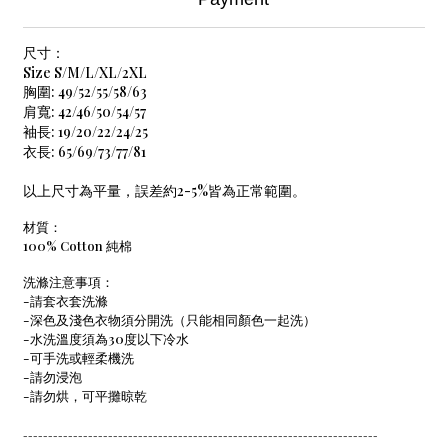
尺寸：
Size S/M/L/XL/2XL
胸圍: 49/52/55/58/63
肩寬: 42/46/50/54/57
袖長: 19/20/22/24/25
衣長: 65/69/73/77/81
以上尺寸為平量，誤差約2-5%皆為正常範圍。
材質：
100% Cotton 純棉
洗滌注意事項：
-請套衣套洗滌
-深色及淺色衣物須分開洗（只能相同顏色一起洗）
-水洗溫度須為30度以下冷水
-可手洗或輕柔機洗
-請勿浸泡
-請勿烘，可平攤晾乾
-----------------------------------------------------------------------