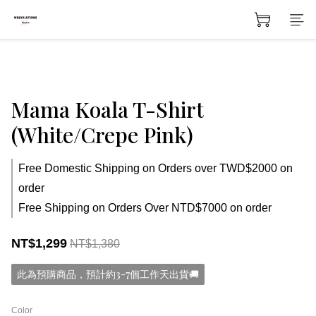
Mama Koala T-Shirt
(White/Crepe Pink)
Free Domestic Shipping on Orders over TWD$2000 on
order
Free Shipping on Orders Over NTD$7000 on order
NT$1,299
NT$1,380
此為預購商品，預計約3-7個工作天出貨🚚
Color