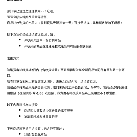
原訂單已運送之運送費用不予退還。
運送金額依地點及重量等計算。
商品於收到貨的七日內（收到貨當天即算第一天）可接受退換，其相關政策如下所示：
以下為我們接受退換貨之原因，如：
你收到與訂單不相符的單品
你收到的商品在運送過程或送出時有所損傷或瑕疵
退換方式
請消費者於鑑賞期7日內（含收貨當天）至官網聯繫並將全新商品連同所有原包裝一併寄
回。
請在訂單頁面附上有疑慮處之照片、退換之商品內容、退換貨原因。
請務必保持商品原先的全新狀態，連同未拆封之原包裝袋/紙、吊牌等。若商品已有明顯使
用痕跡（視覺痕跡/味道等）或毀損，我方將有權視該單品為已使用並不予以退換。
以下內容將視為未損毀
商品因大量製造少部分收邊處不完美
塗鴉顏料或熨燙圖案附著
下列商品將不適用退換貨，包含但不限於：
預購/客製化單品