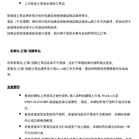
上方敘述之視為未損毀之單品
新換貨之單品將於我方收到包裹並經檢查確認無誤後再寄出。
退款（不含運費）將於我方收到包裹並經檢查確認無誤後的14個工作天內處理，若為信用卡
刷退將依照信用卡公司退款時間為準。
請務必按照退換貨政策進行退換，我方將不接受未事先告知即寄回之訂單。
．
客製化/訂製/預購單品
所有客製化/訂製/預購之單品皆為不可退換，且於下單開始製作後即無法更改。
客製化/訂製/預購之單品通常至少需15-21個工作天準備，運送時間將依照實際製作排成為
準。
免責聲明
會員於網站上所填寫之物件資料, 個人資料純屬個人行為, WooLeeX及
WREVOLUTIONX 無從驗證身分真實性， 因此，本網站對客戶資料不負任何責
任。
會員有責填寫並更新用戶資料，若被發現提供不實或不完整資料，本網站有權
停止或註銷會員帳號。
若會員發布不實資訊或非法行為侵害了他人權益，本網站對此產生的糾紛一律
不付任何行為。