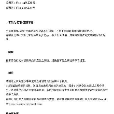
美洲區：約10-24個工作天
歐洲區：約12-28個工作天
．
客製化/訂製/預購單品
所有客製化/訂製/預購之單品皆為不可退換，且於下單開始製作後即無法更改。
客製化/訂製/預購之單品通常至少需15-21個工作天準備，運送時間將依照實際製作排成為
準。
．
關稅
顧客需自行支付訂購商品所產生之關稅。退換貨單品之關稅將不予退還。
．
附註
若因地址填寫錯誤導致無法送達或遺失我方將不予負責。
T請務必隨時留意貨態，送貨員在未順利送達的第三次（最多）將轉交當地最近之配合站
所，請顧客務必帶著單據儘早領取。若因滯留超時或太久未取而導致物件被銷毀或退回我方
將不予負責。
顧客可自行登入官網訂單頁面追蹤查詢貨態，若有任何疑問請直接於訂單頁面留言或email
至
wooleex.service@gmail.com。
退換貨政策