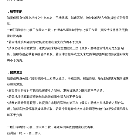
．
郵寄宅配
請提供與身分證上相符之中文本名、手機號碼、郵遞區號、地址以供雙方查詢貨態並完善運
送。
一般訂單將於2-3個工作天內出貨，台灣本島運送時間約2-5個工作天，實際情況將將依照物
流狀況為準。
*若因地址填寫錯誤導致無法送達或遺失我方將不予負責。
*請務必隨時留意貨態，送貨員在未順利送達的第三次（最多）將轉交當地最近之配合站
所，請顧客務必帶著單據儘早領取。若因滯留超時或太久未取而導致物件被銷毀或退回我方
將不予負責。
．
國際運送
請提供與身分證／護照等證件上相符之姓名、手機號碼、郵遞區號、地址以供雙方查詢貨態
並完善運送。
*顧客需自行支付訂購商品所產生之關稅。退換貨單品之關稅將不予退還。
*若因地址填寫錯誤導致無法送達或遺失我方將不予負責。
*請務必隨時留意貨態，送貨員在未順利送達的第三次（最多）將轉交當地最近之配合站
所，請顧客務必帶著單據儘早領取。若因滯留超時或太久未取而導致物件被銷毀或退回我方
將不予負責。
一般訂單將於2-3個工作天內出貨，運送時間將依照物流狀況為準。
亞洲區：約7-12 個工作天