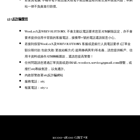
若會員電腦, 手機等電子產品遺失或電子產品被盜取而產生資料竄改問題，本網
站一律不負責進行賠償。
165反詐騙聲明
WooLeeX及WREVOLUTIONX 不會主動以電話要求您至ATM解除設定，
亦不會
要求提供信用卡背面的客服電話，
接獲帶+號的電話還請留意小心。
若接到假冒WooLeeX及WREVOLUTIONX 客服或是銀行人員電話要求 (訂單金
額分期付款/扣款失敗/更改結帳方式/超商條碼異常)等名義，請您提供帳戶、信
用卡資料或操作ATM轉帳匯款，還請您提高警覺！
任何問題請您透過訂單頁面或是EMAIL:wooleex.service@gmail.com聯繫，或
撥打165專線查證， 以免遭詐。
內政部警政署165反詐騙網站
服務電話：165
報案電話：165#2
10:00-18:00 GMT+8