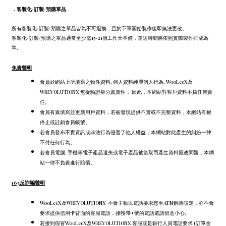
．
客製化/訂製/預購單品
所有客製化/訂製/預購之單品皆為不可退換，且於下單開始製作後即無法更改。
客製化/訂製/預購之單品通常至少需15-21個工作天準備，運送時間將依照實際製作排成為
準。
免責聲明
會員於網站上所填寫之物件資料, 個人資料純屬個人行為, WooLeeX及
WREVOLUTIONX 無從驗證身分真實性， 因此，本網站對客戶資料不負任何責
任。
會員有責填寫並更新用戶資料，若被發現提供不實或不完整資料，本網站有權
停止或註銷會員帳號。
若會員發布不實資訊或非法行為侵害了他人權益，本網站對此產生的糾紛一律
不付任何行為。
若會員電腦, 手機等電子產品遺失或電子產品被盜取而產生資料竄改問題，本網
站一律不負責進行賠償。
165反詐騙聲明
WooLeeX及WREVOLUTIONX 不會主動以電話要求您至ATM解除設定，
亦不會
要求提供信用卡背面的客服電話，
接獲帶+號的電話還請留意小心。
若接到假冒WooLeeX及WREVOLUTIONX 客服或是銀行人員電話要求 (訂單金