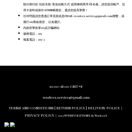
額分期付款/扣款失敗/更改結帳方式/超商條碼異常)等名義，請您提供帳戶、信
用卡資料或操作ATM轉帳匯款，還請您提高警覺！
任何問題請您透過訂單頁面或是EMAIL:wooleex.service@gmail.com聯繫，或
撥打165專線查證， 以免遭詐。
內政部警政署165反詐騙網站
服務電話：165
報案電話：165#2
10:00-18:00 GMT+8
wooleex.service@gmail.com
TERMS AND CO
NDITIONS |
RETURN PO
LICY | DELIVERY POLICY｜
PRIVACY POLICY
｜
2023 © WREVOLUTIONX by WooLeeX