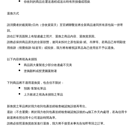
你收到的商品在運送過程或送出時有所損傷或瑕疵
退換方式
請消費者於鑑賞期7日內（含收貨當天）至官網聯繫並將全新商品連同所有原包裝一併寄
回。
請在訂單頁面附上有疑慮處之照片、退換之商品內容、退換貨原因。
請務必保持商品原先的全新狀態，連同未拆封之原包裝袋/紙、吊牌等。若商品已有明顯使
用痕跡（視覺痕跡/味道等）或毀損，我方將有權視該單品為已使用並不予以退換。
以下內容將視為未損毀
商品因大量製造少部分收邊處不完美
塗鴉顏料或熨燙圖案附著
下列商品將不適用退換貨，包含但不限於：
預購/客製化單品
上方敘述之視為未損毀之單品
新換貨之單品將於我方收到包裹並經檢查確認無誤後再寄出。
退款（不含運費）將於我方收到包裹並經檢查確認無誤後的14個工作天內處理，若為信用卡
刷退將依照信用卡公司退款時間為準。
請務必按照退換貨政策進行退換，我方將不接受未事先告知即寄回之訂單。