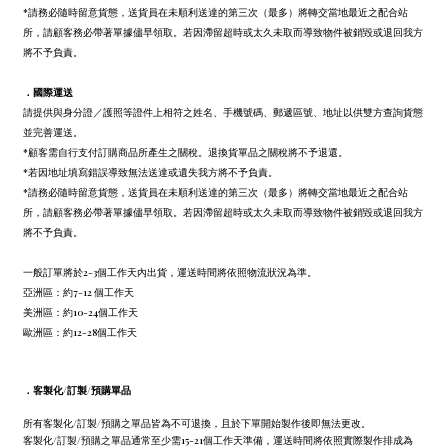
*請務必隨時留意貨態，送貨員在未順利送達的第三次（最多）將轉交當地最近之配合站
所，請顧客務必帶著單據儘早領取。若因滯留超時或太久未取而導致物件被銷毀或退回我方
將不予負責。
．
國際運送
請提供與身分證／護照等證件上相符之姓名、手機號碼、郵遞區號、地址以供雙方查詢貨態
並完善運送。
*顧客需自行支付訂購商品所產生之關稅。退換貨單品之關稅將不予退還。
*若因地址填寫錯誤導致無法送達或遺失我方將不予負責。
*請務必隨時留意貨態，送貨員在未順利送達的第三次（最多）將轉交當地最近之配合站
所，請顧客務必帶著單據儘早領取。若因滯留超時或太久未取而導致物件被銷毀或退回我方
將不予負責。
一般訂單將於2-3個工作天內出貨，運送時間將依照物流狀況為準。
亞洲區：約7-12 個工作天
美洲區：約10-24個工作天
歐洲區：約12-28個工作天
．
客製化/訂製/預購單品
所有客製化/訂製/預購之單品皆為不可退換，且於下單開始製作後即無法更改。
客製化/訂製/預購之單品通常至少需15-21個工作天準備，運送時間將依照實際製作排成為