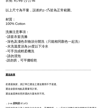
衣長: 65/69/73/77/81
以上尺寸為平量，誤差約2-5%皆為正常範圍。
材質：
100% Cotton
洗滌注意事項：
-請套衣套洗滌
-深色及淺色衣物須分開洗（只能相同顏色一起洗）
-水洗溫度須為30度以下冷水
-可手洗或輕柔機洗
-請勿浸泡
-請勿烘，可平攤晾乾
-----------------------------------------------------------------------
運送政策
若遇退換貨，原訂單已運送之運送費用不予退還。
運送金額依地點及重量等計算。
運送速度將依照所選的方案有所不同。
．7-11 店到店 (C2C)