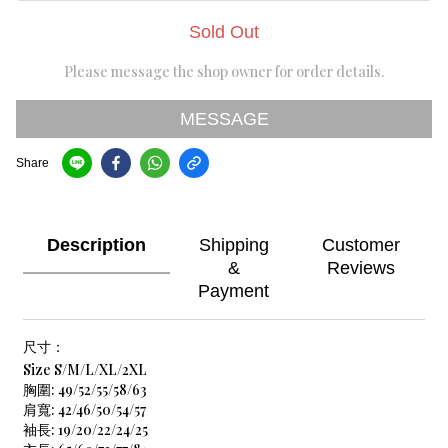
Sold Out
Please message the shop owner for order details.
MESSAGE
Share
Description
Shipping
Customer
&
Reviews
Payment
尺寸：
Size S/M/L/XL/2XL
胸圍: 49/52/55/58/63
肩寬: 42/46/50/54/57
袖長: 19/20/22/24/25