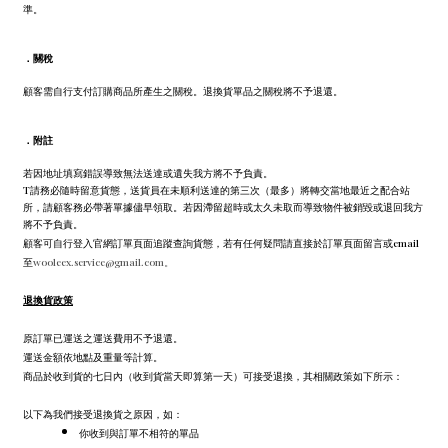
準。
．
關稅
顧客需自行支付訂購商品所產生之關稅。退換貨單品之關稅將不予退還。
．
附註
若因地址填寫錯誤導致無法送達或遺失我方將不予負責。
T請務必隨時留意貨態，送貨員在未順利送達的第三次（最多）將轉交當地最近之配合站
所，請顧客務必帶著單據儘早領取。若因滯留超時或太久未取而導致物件被銷毀或退回我方
將不予負責。
顧客可自行登入官網訂單頁面追蹤查詢貨態，若有任何疑問請直接於訂單頁面留言或email
至
wooleex.service@gmail.com。
退換貨政策
原訂單已運送之運送費用不予退還。
運送金額依地點及重量等計算。
商品於收到貨的七日內（收到貨當天即算第一天）可接受退換，其相關政策如下所示：
以下為我們接受退換貨之原因，如：
你收到與訂單不相符的單品