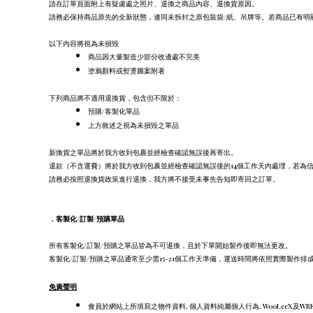
請在訂單頁面附上有疑慮處之照片、退換之商品內容、退換貨原因。
請務必保持商品原先的全新狀態，連同未拆封之原包裝袋/紙、吊牌等。若商品已有明
以下內容將視為未損毀
商品因大量製造少部分收邊處不完美
塗鴉顏料或熨燙圖案附著
下列商品將不適用退換貨，包含但不限於：
預購/客製化單品
上方敘述之視為未損毀之單品
新換貨之單品將於我方收到包裹並經檢查確認無誤後再寄出。
退款（不含運費）將於我方收到包裹並經檢查確認無誤後的14個工作天內處理，若為
請務必按照退換貨政策進行退換，我方將不接受未事先告知即寄回之訂單。
．
客製化/訂製/預購單品
所有客製化/訂製/預購之單品皆為不可退換，且於下單開始製作後即無法更改。
客製化/訂製/預購之單品通常至少需15-21個工作天準備，運送時間將依照實際製作排
免責聲明
會員於網站上所填寫之物件資料, 個人資料純屬個人行為, WooLeeX及W