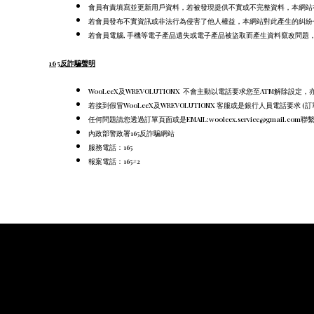
會員有責填寫並更新用戶資料，若被發現提供不實或不完整資料，本網站
若會員發布不實資訊或非法行為侵害了他人權益，本網站對此產生的糾紛
若會員電腦, 手機等電子產品遺失或電子產品被盜取而產生資料竄改問題
165反詐騙聲明
WooLeeX及WREVOLUTIONX 不會主動以電話要求您至ATM解除設定，
若接到假冒WooLeeX及WREVOLUTIONX 客服或是銀行人員電話
任何問題請您透過訂單頁面或是EMAIL:wooleex.service@gmail.c
內政部警政署165反詐騙網站
服務電話：165
報案電話：165#2