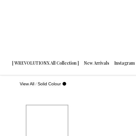
[ WREVOLUTIONX All Collection ]
New Arrivals
Instagram
/
View All
Solid Colour ⚫️