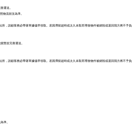
完善運送。
依照物流狀況為準。
站所，請顧客務必帶著單據儘早領取。若因滯留超時或太久未取而導致物件被銷毀或退回我方將不予負
詢貨態並完善運送。
站所，請顧客務必帶著單據儘早領取。若因滯留超時或太久未取而導致物件被銷毀或退回我方將不予負
成為準。