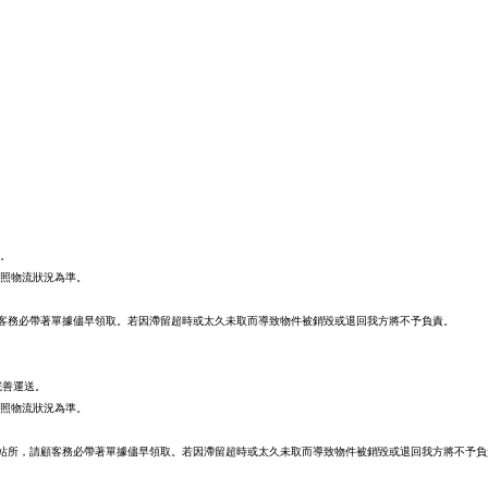
送。
依照物流狀況為準。
客務必帶著單據儘早領取。若因滯留超時或太久未取而導致物件被銷毀或退回我方將不予負責。
完善運送。
依照物流狀況為準。
站所，請顧客務必帶著單據儘早領取。若因滯留超時或太久未取而導致物件被銷毀或退回我方將不予負