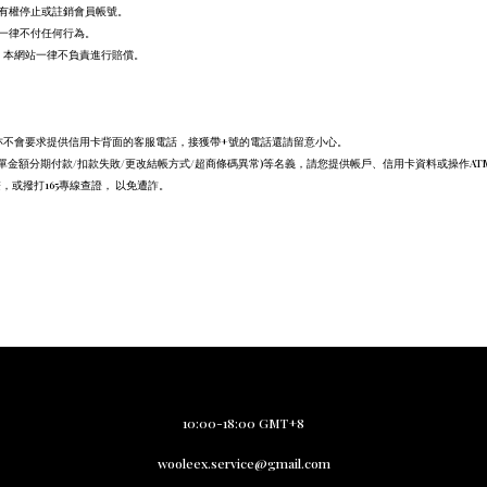
有權停止或註銷會員帳號。
一律不付任何行為。
，本網站一律不負責進行賠償。
亦不會要求提供信用卡背面的客服電話，
接獲帶+號的電話還請留意小心。
要求 (訂單金額分期付款/扣款失敗/更改結帳方式/超商條碼異常)等名義，請您提供帳戶、信用卡資料或操作
om聯繫，或撥打165專線查證， 以免遭詐。
10:00-18:00 GMT+8
wooleex.service@gmail.com