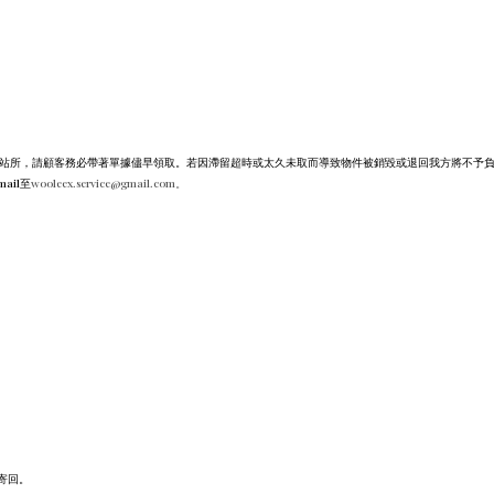
合站所，請顧客務必帶著單據儘早領取。若因滯留超時或太久未取而導致物件被銷毀或退回我方將不予
il至
wooleex.service@gmail.com。
：
寄回。