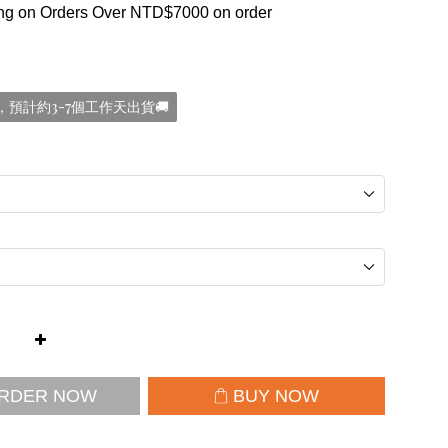
ng on Orders Over NTD$7000 on order
預計約3-7個工作天出貨🚚
RDER NOW
BUY NOW