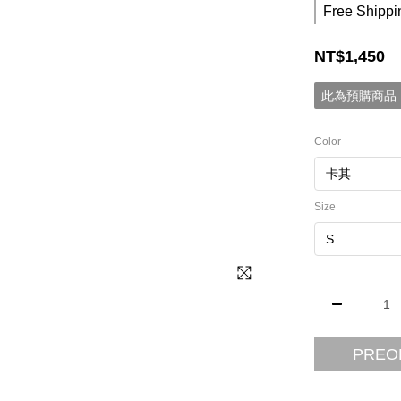
Free Shippi
NT$1,450
此為預購商品，
Color
Size
PREO