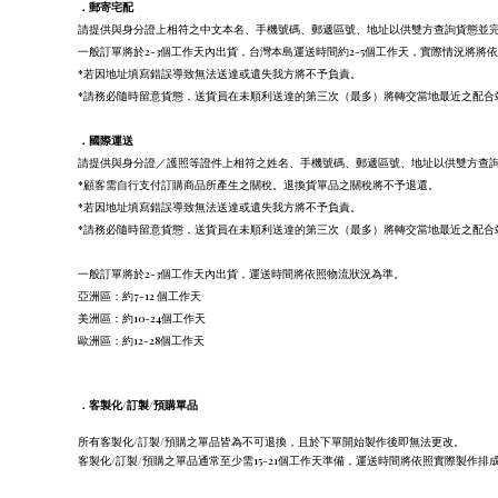
．
郵寄宅配
請提供與身分證上相符之中文本名、手機號碼、郵遞區號、地址以供雙方查詢貨態並
一般訂單將於2-3個工作天內出貨，台灣本島運送時間約2-5個工作天，實際情況將將
*若因地址填寫錯誤導致無法送達或遺失我方將不予負責。
*請務必隨時留意貨態，送貨員在未順利送達的第三次（最多）將轉交當地最近之配合
．
國際運送
請提供與身分證／護照等證件上相符之姓名、手機號碼、郵遞區號、地址以供雙方查
*顧客需自行支付訂購商品所產生之關稅。退換貨單品之關稅將不予退還。
*若因地址填寫錯誤導致無法送達或遺失我方將不予負責。
*請務必隨時留意貨態，送貨員在未順利送達的第三次（最多）將轉交當地最近之配合
一般訂單將於2-3個工作天內出貨，運送時間將依照物流狀況為準。
亞洲區：約7-12 個工作天
美洲區：約10-24個工作天
歐洲區：約12-28個工作天
．
客製化/訂製/預購單品
所有客製化/訂製/預購之單品皆為不可退換，且於下單開始製作後即無法更改。
客製化/訂製/預購之單品通常至少需15-21個工作天準備，運送時間將依照實際製作排