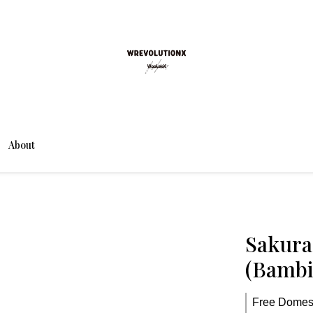
About
Sakura
(Bambi
Free Domest