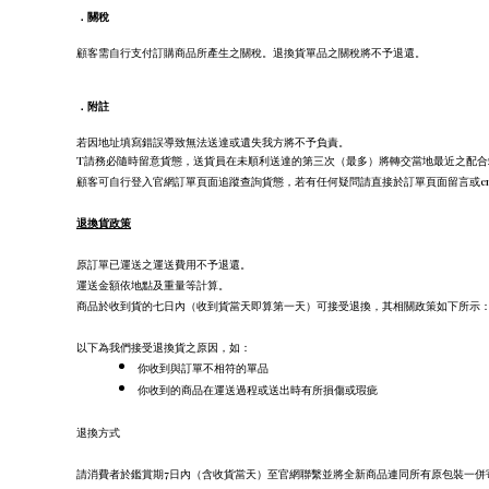
．
關稅
顧客需自行支付訂購商品所產生之關稅。退換貨單品之關稅將不予退還。
．
附註
若因地址填寫錯誤導致無法送達或遺失我方將不予負責。
T請務必隨時留意貨態，送貨員在未順利送達的第三次（最多）將轉交當地最近之配
顧客可自行登入官網訂單頁面追蹤查詢貨態，若有任何疑問請直接於訂單頁面留言或ema
退換貨政策
原訂單已運送之運送費用不予退還。
運送金額依地點及重量等計算。
商品於收到貨的七日內（收到貨當天即算第一天）可接受退換，其相關政策如下所示
以下為我們接受退換貨之原因，如：
你收到與訂單不相符的單品
你收到的商品在運送過程或送出時有所損傷或瑕疵
退換方式
請消費者於鑑賞期7日內（含收貨當天）至官網聯繫並將全新商品連同所有原包裝一併