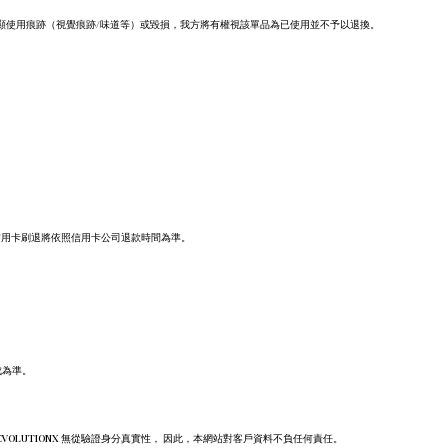
顯使用痕跡（視覺痕跡/味道等）或毀損，我方將有權視該單品為已使用並不予以退換。
信用卡刷退將依照信用卡公司退款時間為準。
成為準。
REVOLUTIONX 無從驗證身分真實性， 因此，本網站對客戶資料不負任何責任。