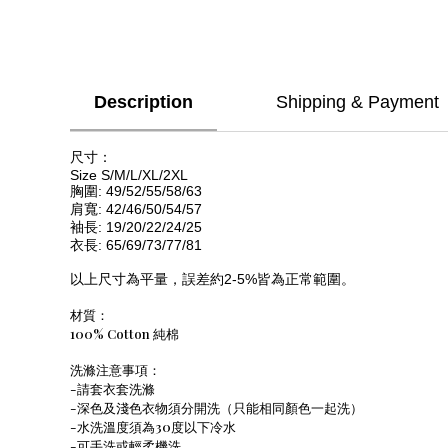
Description
Shipping & Payment
尺寸：
Size S/M/L/XL/2XL
胸圍: 49/52/55/58/63
肩寬: 42/46/50/54/57
袖長: 19/20/22/24/25
衣長: 65/69/73/77/81
以上尺寸為平量，誤差約2-5%皆為正常範圍。
材質：
100% Cotton 純棉
洗滌注意事項：
-請套衣套洗滌
-深色及淺色衣物須分開洗（只能相同顏色一起洗）
-水洗溫度須為30度以下冷水
-可手洗或輕柔機洗