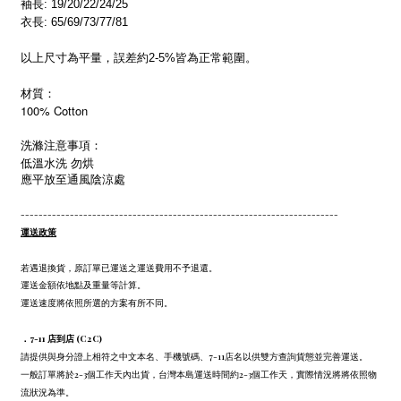
袖長: 19/20/22/24/25
衣長: 65/69/73/77/81
以上尺寸為平量，誤差約2-5%皆為正常範圍。
材質：
100% Cotton
洗滌注意事項：
低溫水洗 勿烘
應平放至通風陰涼處
-----------------------------------------------------------------------
運送政策
若遇退換貨，原訂單已運送之運送費用不予退還。
運送金額依地點及重量等計算。
運送速度將依照所選的方案有所不同。
．7-11 店到店 (C2C)
請提供與身分證上相符之中文本名、手機號碼、7-11店名以供雙方查詢貨態並完善運送。
一般訂單將於2-3個工作天內出貨，台灣本島運送時間約2-3個工作天，實際情況將將依照物
流狀況為準。