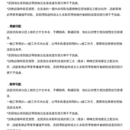
*若因地址填寫錯誤導致無法送達或遺失我方將不予負責。
*請務必隨時留意貨態，在送達的一週內未領取包裹將轉交當地最近之配合站所，請顧客務
必帶著單據儘早領取。若因滯留超時或太久未取而導致物件被銷毀或退回我方將不予負責。
．
黑貓宅配
請提供與身分證上相符之中文本名、手機號碼、郵遞區號、地址以供雙方查詢貨態並完善運
送。
一般訂單將於2-3個工作天內出貨，台灣本島運送時間約1-2個工作天，實際情況將將依照物
流狀況為準。
*若因地址填寫錯誤導致無法送達或遺失我方將不予負責。
*請務必隨時留意貨態，送貨員在未順利送達的第三次（最多）將轉交當地最近之配合站
所，請顧客務必帶著單據儘早領取。若因滯留超時或太久未取而導致物件被銷毀或退回我方
將不予負責。
．
郵寄宅配
請提供與身分證上相符之中文本名、手機號碼、郵遞區號、地址以供雙方查詢貨態並完善運
送。
一般訂單將於2-3個工作天內出貨，台灣本島運送時間約2-5個工作天，實際情況將將依照物
流狀況為準。
*若因地址填寫錯誤導致無法送達或遺失我方將不予負責。
*請務必隨時留意貨態，送貨員在未順利送達的第三次（最多）將轉交當地最近之配合站
所，請顧客務必帶著單據儘早領取。若因滯留超時或太久未取而導致物件被銷毀或退回我方