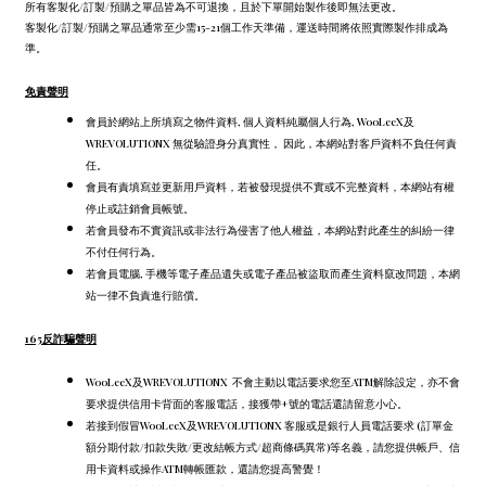
所有客製化/訂製/預購之單品皆為不可退換，且於下單開始製作後即無法更改。
客製化/訂製/預購之單品通常至少需15-21個工作天準備，運送時間將依照實際製作排成為
準。
免責聲明
會員於網站上所填寫之物件資料, 個人資料純屬個人行為, WooLeeX及
WREVOLUTIONX 無從驗證身分真實性， 因此，本網站對客戶資料不負任何責
任。
會員有責填寫並更新用戶資料，若被發現提供不實或不完整資料，本網站有權
停止或註銷會員帳號。
若會員發布不實資訊或非法行為侵害了他人權益，本網站對此產生的糾紛一律
不付任何行為。
若會員電腦, 手機等電子產品遺失或電子產品被盜取而產生資料竄改問題，本網
站一律不負責進行賠償。
165反詐騙聲明
WooLeeX及WREVOLUTIONX 不會主動以電話要求您至ATM解除設定，
亦不會
要求提供信用卡背面的客服電話，
接獲帶+號的電話還請留意小心。
若接到假冒WooLeeX及WREVOLUTIONX 客服或是銀行人員電話要求 (訂單金
額分期付款/扣款失敗/更改結帳方式/超商條碼異常)等名義，請您提供帳戶、信
用卡資料或操作ATM轉帳匯款，還請您提高警覺！