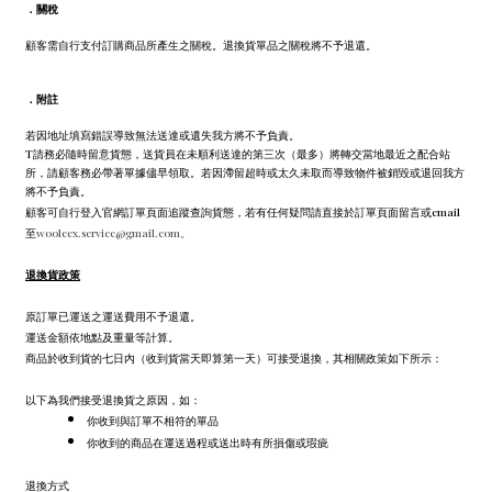
．
關稅
顧客需自行支付訂購商品所產生之關稅。退換貨單品之關稅將不予退還。
．
附註
若因地址填寫錯誤導致無法送達或遺失我方將不予負責。
T請務必隨時留意貨態，送貨員在未順利送達的第三次（最多）將轉交當地最近之配合站
所，請顧客務必帶著單據儘早領取。若因滯留超時或太久未取而導致物件被銷毀或退回我方
將不予負責。
顧客可自行登入官網訂單頁面追蹤查詢貨態，若有任何疑問請直接於訂單頁面留言或email
至
wooleex.service@gmail.com。
退換貨政策
原訂單已運送之運送費用不予退還。
運送金額依地點及重量等計算。
商品於收到貨的七日內（收到貨當天即算第一天）可接受退換，其相關政策如下所示：
以下為我們接受退換貨之原因，如：
你收到與訂單不相符的單品
你收到的商品在運送過程或送出時有所損傷或瑕疵
退換方式