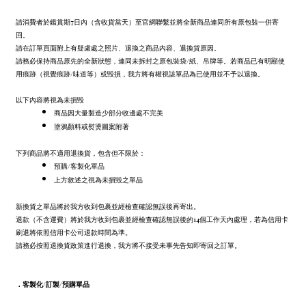
請消費者於鑑賞期7日內（含收貨當天）至官網聯繫並將全新商品連同所有原包裝一併寄
回。
請在訂單頁面附上有疑慮處之照片、退換之商品內容、退換貨原因。
請務必保持商品原先的全新狀態，連同未拆封之原包裝袋/紙、吊牌等。若商品已有明顯使
用痕跡（視覺痕跡/味道等）或毀損，我方將有權視該單品為已使用並不予以退換。
以下內容將視為未損毀
商品因大量製造少部分收邊處不完美
塗鴉顏料或熨燙圖案附著
下列商品將不適用退換貨，包含但不限於：
預購/客製化單品
上方敘述之視為未損毀之單品
新換貨之單品將於我方收到包裹並經檢查確認無誤後再寄出。
退款（不含運費）將於我方收到包裹並經檢查確認無誤後的14個工作天內處理，若為信用卡
刷退將依照信用卡公司退款時間為準。
請務必按照退換貨政策進行退換，我方將不接受未事先告知即寄回之訂單。
．
客製化/訂製/預購單品