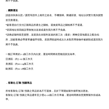
將不予負責。
．
國際運送
請提供與身分證／護照等證件上相符之姓名、手機號碼、郵遞區號、地址以供雙方查詢貨態
並完善運送。
*顧客需自行支付訂購商品所產生之關稅。退換貨單品之關稅將不予退還。
*若因地址填寫錯誤導致無法送達或遺失我方將不予負責。
*請務必隨時留意貨態，送貨員在未順利送達的第三次（最多）將轉交當地最近之配合站
所，請顧客務必帶著單據儘早領取。若因滯留超時或太久未取而導致物件被銷毀或退回我方
將不予負責。
一般訂單將於2-3個工作天內出貨，運送時間將依照物流狀況為準。
亞洲區：約7-12 個工作天
美洲區：約10-24個工作天
歐洲區：約12-28個工作天
．
客製化/訂製/預購單品
所有客製化/訂製/預購之單品皆為不可退換，且於下單開始製作後即無法更改。
客製化/訂製/預購之單品通常至少需15-21個工作天準備，運送時間將依照實際製作排成為
準。