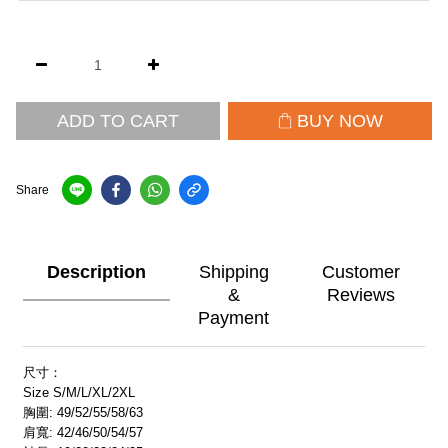
ADD TO CART
BUY NOW
Share
Description
Shipping
Customer
&
Reviews
Payment
尺寸：
Size S/M/L/XL/2XL
胸圍: 49/52/55/58/63
肩寬: 42/46/50/54/57