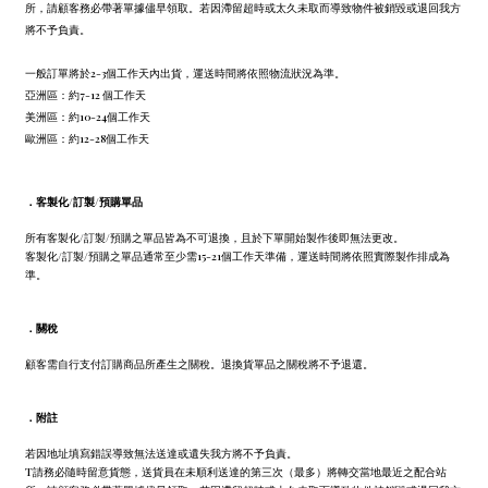
所，請顧客務必帶著單據儘早領取。若因滯留超時或太久未取而導致物件被銷毀或退回我方
將不予負責。
一般訂單將於2-3個工作天內出貨，運送時間將依照物流狀況為準。
亞洲區：約7-12 個工作天
美洲區：約10-24個工作天
歐洲區：約12-28個工作天
．
客製化/訂製/預購單品
所有客製化/訂製/預購之單品皆為不可退換，且於下單開始製作後即無法更改。
客製化/訂製/預購之單品通常至少需15-21個工作天準備，運送時間將依照實際製作排成為
準。
．
關稅
顧客需自行支付訂購商品所產生之關稅。退換貨單品之關稅將不予退還。
．
附註
若因地址填寫錯誤導致無法送達或遺失我方將不予負責。
T請務必隨時留意貨態，送貨員在未順利送達的第三次（最多）將轉交當地最近之配合站