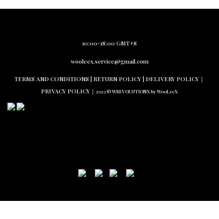
10:00-18:00 GMT+8
wooleex.service@gmail.com
TERMS AND CO
NDITIONS |
RETURN PO
LICY | DELIVERY POLICY｜
PRIVACY POLICY
｜
2023 © WREVOLUTIONX by WooLeeX
BUY NOW