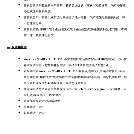
會員有責填寫並更新用戶資料，若被發現提供不實或不完整資料，本網站有權
停止或註銷會員帳號。
若會員發布不實資訊或非法行為侵害了他人權益，本網站對此產生的糾紛一律
不付任何行為。
若會員電腦, 手機等電子產品遺失或電子產品被盜取而產生資料竄改問題，本網
站一律不負責進行賠償。
165反詐騙聲明
WooLeeX及WREVOLUTIONX 不會主動以電話要求您至ATM解除設定，
亦不會
要求提供信用卡背面的客服電話，
接獲帶+號的電話還請留意小心。
若接到假冒WooLeeX及WREVOLUTIONX 客服或是銀行人員電話要求 (訂單金
額分期付款/扣款失敗/更改結帳方式/超商條碼異常)等名義，請您提供帳戶、信
用卡資料或操作ATM轉帳匯款，還請您提高警覺！
任何問題請您透過訂單頁面或是EMAIL:wooleex.service@gmail.com聯繫，或
撥打165專線查證， 以免遭詐。
內政部警政署165反詐騙網站
服務電話：165
報案電話：165#2