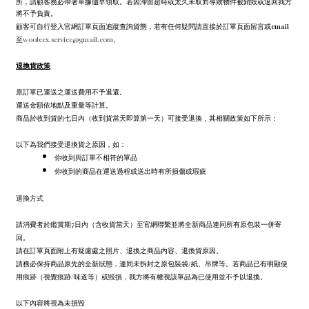
所，請顧客務必帶著單據儘早領取。若因滯留超時或太久未取而導致物件被銷毀或退回我方
將不予負責。
顧客可自行登入官網訂單頁面追蹤查詢貨態，若有任何疑問請直接於訂單頁面留言或email
至
wooleex.service@gmail.com。
退換貨政策
原訂單已運送之運送費用不予退還。
運送金額依地點及重量等計算。
商品於收到貨的七日內（收到貨當天即算第一天）可接受退換，其相關政策如下所示：
以下為我們接受退換貨之原因，如：
你收到與訂單不相符的單品
你收到的商品在運送過程或送出時有所損傷或瑕疵
退換方式
請消費者於鑑賞期7日內（含收貨當天）至官網聯繫並將全新商品連同所有原包裝一併寄
回。
請在訂單頁面附上有疑慮處之照片、退換之商品內容、退換貨原因。
請務必保持商品原先的全新狀態，連同未拆封之原包裝袋/紙、吊牌等。若商品已有明顯使
用痕跡（視覺痕跡/味道等）或毀損，我方將有權視該單品為已使用並不予以退換。
以下內容將視為未損毀