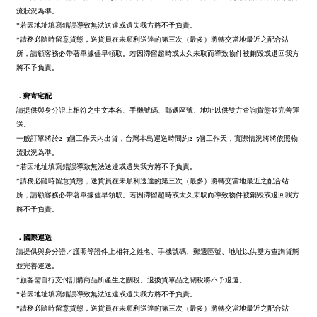
流狀況為準。
*若因地址填寫錯誤導致無法送達或遺失我方將不予負責。
*請務必隨時留意貨態，送貨員在未順利送達的第三次（最多）將轉交當地最近之配合站
所，請顧客務必帶著單據儘早領取。若因滯留超時或太久未取而導致物件被銷毀或退回我方
將不予負責。
．
郵寄宅配
請提供與身分證上相符之中文本名、手機號碼、郵遞區號、地址以供雙方查詢貨態並完善運
送。
一般訂單將於2-3個工作天內出貨，台灣本島運送時間約2-5個工作天，實際情況將將依照物
流狀況為準。
*若因地址填寫錯誤導致無法送達或遺失我方將不予負責。
*請務必隨時留意貨態，送貨員在未順利送達的第三次（最多）將轉交當地最近之配合站
所，請顧客務必帶著單據儘早領取。若因滯留超時或太久未取而導致物件被銷毀或退回我方
將不予負責。
．
國際運送
請提供與身分證／護照等證件上相符之姓名、手機號碼、郵遞區號、地址以供雙方查詢貨態
並完善運送。
*顧客需自行支付訂購商品所產生之關稅。退換貨單品之關稅將不予退還。
*若因地址填寫錯誤導致無法送達或遺失我方將不予負責。
*請務必隨時留意貨態，送貨員在未順利送達的第三次（最多）將轉交當地最近之配合站