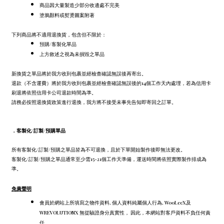
商品因大量製造少部分收邊處不完美
塗鴉顏料或熨燙圖案附著
下列商品將不適用退換貨，包含但不限於：
預購/客製化單品
上方敘述之視為未損毀之單品
新換貨之單品將於我方收到包裹並經檢查確認無誤後再寄出。
退款（不含運費）將於我方收到包裹並經檢查確認無誤後的14個工作天內處理，若為信用卡
刷退將依照信用卡公司退款時間為準。
請務必按照退換貨政策進行退換，我方將不接受未事先告知即寄回之訂單。
．
客製化/訂製/預購單品
所有客製化/訂製/預購之單品皆為不可退換，且於下單開始製作後即無法更改。
客製化/訂製/預購之單品通常至少需15-21個工作天準備，運送時間將依照實際製作排成為
準。
免責聲明
會員於網站上所填寫之物件資料, 個人資料純屬個人行為, WooLeeX及
WREVOLUTIONX 無從驗證身分真實性， 因此，本網站對客戶資料不負任何責
任。