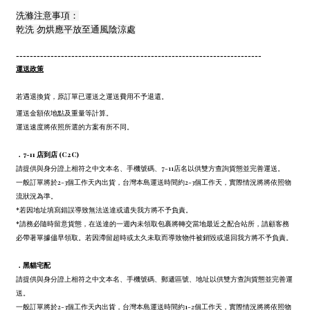
洗滌注意事項：
乾洗 勿烘應平放至通風陰涼處
-----------------------------------------------------------------------
運送政策
若遇退換貨，原訂單已運送之運送費用不予退還。
運送金額依地點及重量等計算。
運送速度將依照所選的方案有所不同。
．7-11 店到店 (C2C)
請提供與身分證上相符之中文本名、手機號碼、7-11店名以供雙方查詢貨態並完善運送。
一般訂單將於2-3個工作天內出貨，台灣本島運送時間約2-3個工作天，實際情況將將依照物
流狀況為準。
*若因地址填寫錯誤導致無法送達或遺失我方將不予負責。
*請務必隨時留意貨態，在送達的一週內未領取包裹將轉交當地最近之配合站所，請顧客務
必帶著單據儘早領取。若因滯留超時或太久未取而導致物件被銷毀或退回我方將不予負責。
．
黑貓宅配
請提供與身分證上相符之中文本名、手機號碼、郵遞區號、地址以供雙方查詢貨態並完善運
送。
一般訂單將於2-3個工作天內出貨，台灣本島運送時間約1-2個工作天，實際情況將將依照物