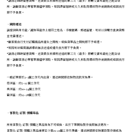
*請務必隨時留意貨態，送貨員在未順利送達的第三次（最多）將轉交當地最近之配合站
所，請顧客務必帶著單據儘早領取。若因滯留超時或太久未取而導致物件被銷毀或退回我方
將不予負責。
．
國際運送
請提供與身分證／護照等證件上相符之姓名、手機號碼、郵遞區號、地址以供雙方查詢貨態
並完善運送。
*顧客需自行支付訂購商品所產生之關稅。退換貨單品之關稅將不予退還。
*若因地址填寫錯誤導致無法送達或遺失我方將不予負責。
*請務必隨時留意貨態，送貨員在未順利送達的第三次（最多）將轉交當地最近之配合站
所，請顧客務必帶著單據儘早領取。若因滯留超時或太久未取而導致物件被銷毀或退回我方
將不予負責。
一般訂單將於2-3個工作天內出貨，運送時間將依照物流狀況為準。
亞洲區：約7-12 個工作天
美洲區：約10-24個工作天
歐洲區：約12-28個工作天
．
客製化/訂製/預購單品
所有客製化/訂製/預購之單品皆為不可退換，且於下單開始製作後即無法更改。
客製化/訂製/預購之單品通常至少需15-21個工作天準備，運送時間將依照實際製作排成為