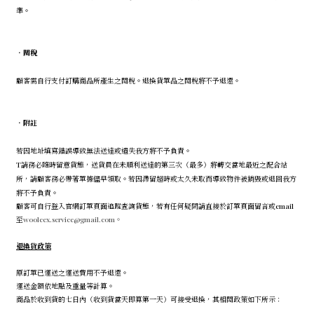
準。
．
關稅
顧客需自行支付訂購商品所產生之關稅。退換貨單品之關稅將不予退還。
．
附註
若因地址填寫錯誤導致無法送達或遺失我方將不予負責。
T請務必隨時留意貨態，送貨員在未順利送達的第三次（最多）將轉交當地最近之配合站
所，請顧客務必帶著單據儘早領取。若因滯留超時或太久未取而導致物件被銷毀或退回我方
將不予負責。
顧客可自行登入官網訂單頁面追蹤查詢貨態，若有任何疑問請直接於訂單頁面留言或email
至
wooleex.service@gmail.com。
退換貨政策
原訂單已運送之運送費用不予退還。
運送金額依地點及重量等計算。
商品於收到貨的七日內（收到貨當天即算第一天）可接受退換，其相關政策如下所示：