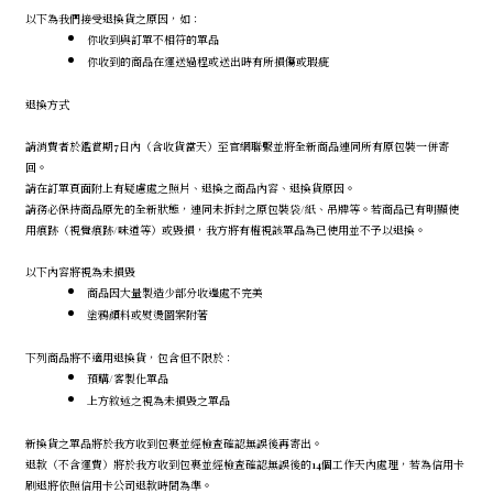
以下為我們接受退換貨之原因，如：
你收到與訂單不相符的單品
你收到的商品在運送過程或送出時有所損傷或瑕疵
退換方式
請消費者於鑑賞期7日內（含收貨當天）至官網聯繫並將全新商品連同所有原包裝一併寄
回。
請在訂單頁面附上有疑慮處之照片、退換之商品內容、退換貨原因。
請務必保持商品原先的全新狀態，連同未拆封之原包裝袋/紙、吊牌等。若商品已有明顯使
用痕跡（視覺痕跡/味道等）或毀損，我方將有權視該單品為已使用並不予以退換。
以下內容將視為未損毀
商品因大量製造少部分收邊處不完美
塗鴉顏料或熨燙圖案附著
下列商品將不適用退換貨，包含但不限於：
預購/客製化單品
上方敘述之視為未損毀之單品
新換貨之單品將於我方收到包裹並經檢查確認無誤後再寄出。
退款（不含運費）將於我方收到包裹並經檢查確認無誤後的14個工作天內處理，若為信用卡
刷退將依照信用卡公司退款時間為準。