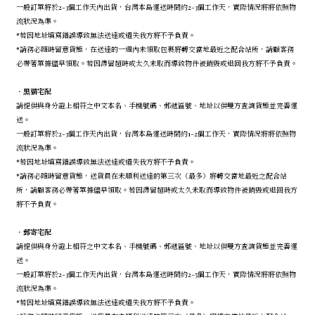
一般訂單將於2-3個工作天內出貨，台灣本島運送時間約2-3個工作天，實際情況將將依照物
流狀況為準。
*若因地址填寫錯誤導致無法送達或遺失我方將不予負責。
*請務必隨時留意貨態，在送達的一週內未領取包裹將轉交當地最近之配合站所，請顧客務
必帶著單據儘早領取。若因滯留超時或太久未取而導致物件被銷毀或退回我方將不予負責。
．
黑貓宅配
請提供與身分證上相符之中文本名、手機號碼、郵遞區號、地址以供雙方查詢貨態並完善運
送。
一般訂單將於2-3個工作天內出貨，台灣本島運送時間約1-2個工作天，實際情況將將依照物
流狀況為準。
*若因地址填寫錯誤導致無法送達或遺失我方將不予負責。
*請務必隨時留意貨態，送貨員在未順利送達的第三次（最多）將轉交當地最近之配合站
所，請顧客務必帶著單據儘早領取。若因滯留超時或太久未取而導致物件被銷毀或退回我方
將不予負責。
．
郵寄宅配
請提供與身分證上相符之中文本名、手機號碼、郵遞區號、地址以供雙方查詢貨態並完善運
送。
一般訂單將於2-3個工作天內出貨，台灣本島運送時間約2-5個工作天，實際情況將將依照物
流狀況為準。
*若因地址填寫錯誤導致無法送達或遺失我方將不予負責。