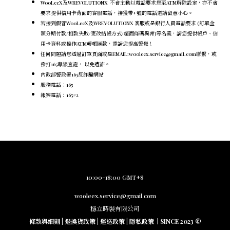
WooLeeX及WREVOLUTIONX 不會主動以電話要求您至ATM解除設定，
亦不會
要求提供信用卡背面的客服電話，
接獲帶+號的電話還請留意小心。
若接到假冒WooLeeX及WREVOLUTIONX 客服或是銀行人員電話要求 (訂單金
額分期付款/扣款失敗/更改結帳方式/超商條碼異常)等名義，請您提供帳戶、信
用卡資料或操作ATM轉帳匯款，還請您提高警覺！
任何問題請您透過訂單頁面或是EMAIL:wooleex.service@gmail.com聯繫，或
撥打165專線查證， 以免遭詐。
內政部警政署165反詐騙網站
服務電話：165
報案電話：165#2
10:00-18:00 GMT+8
wooleex.service@gmail.com
穩立時裝有限公司
條款與細則
|
退換貨政策
|
運送政策
|
隱私政策
｜SINCE 2023 ©