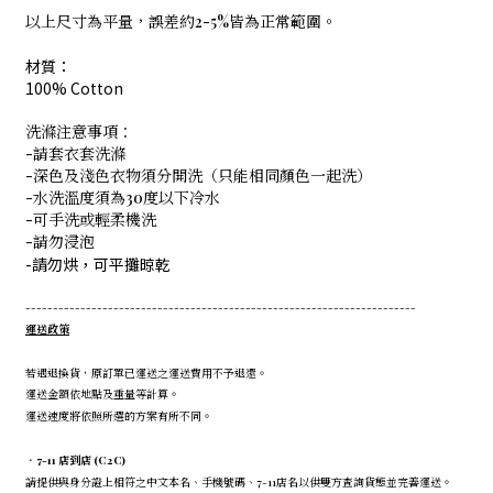
以上尺寸為平量，誤差約2-5%皆為正常範圍。
材質：
100% Cotton
洗滌注意事項：
-請套衣套洗滌
-深色及淺色衣物須分開洗（只能相同顏色一起洗）
-水洗溫度須為30度以下冷水
-可手洗或輕柔機洗
-請勿浸泡
-請勿烘，可平攤晾乾
-----------------------------------------------------------------------
運送政策
若遇退換貨，原訂單已運送之運送費用不予退還。
運送金額依地點及重量等計算。
運送速度將依照所選的方案有所不同。
．7-11 店到店 (C2C)
請提供與身分證上相符之中文本名、手機號碼、7-11店名以供雙方查詢貨態並完善運送。