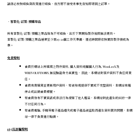
請務必按照退換貨政策進行退換，我方將不接受未事先告知即寄回之訂單。
．
客製化/訂製/預購單品
所有客製化/訂製/預購之單品皆為不可退換，且於下單開始製作後即無法更改。
客製化/訂製/預購之單品通常至少需15-21個工作天準備，運送時間將依照實際製作排成為
準。
免責聲明
會員於網站上所填寫之物件資料, 個人資料純屬個人行為, WooLeeX及
WREVOLUTIONX 無從驗證身分真實性， 因此，本網站對客戶資料不負任何責
任。
會員有責填寫並更新用戶資料，若被發現提供不實或不完整資料，本網站有權
停止或註銷會員帳號。
若會員發布不實資訊或非法行為侵害了他人權益，本網站對此產生的糾紛一律
不付任何行為。
若會員電腦, 手機等電子產品遺失或電子產品被盜取而產生資料竄改問題，本網
站一律不負責進行賠償。
165反詐騙聲明