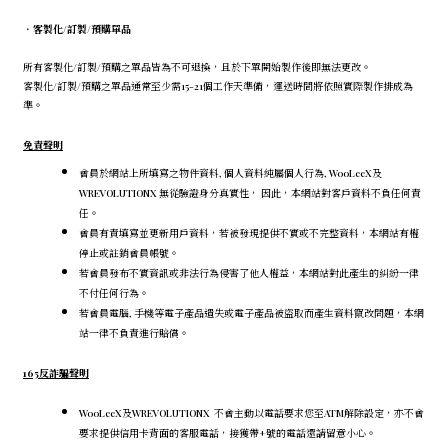
．
客製化/訂製/預購單品
所有客製化/訂製/預購之單品皆為不可退換，且於下單開始製作後即無法更改。
客製化/訂製/預購之單品通常至少需15-21個工作天準備，運送時間將依照實際製作排成為
準。
免責聲明
會員於網站上所填寫之物件資料, 個人資料純屬個人行為, WooLeeX及
WREVOLUTIONX 無從驗證身分真實性， 因此，本網站對客戶資料不負任何責
任。
會員有責填寫並更新用戶資料，若被發現提供不實或不完整資料，本網站有權
停止或註銷會員帳號。
若會員發布不實資訊或非法行為侵害了他人權益，本網站對此產生的糾紛一律
不付任何行為。
若會員電腦, 手機等電子產品遺失或電子產品被盜取而產生資料竄改問題，本網
站一律不負責進行賠償。
165反詐騙聲明
WooLeeX及WREVOLUTIONX 不會主動以電話要求您至ATM解除設定，
亦不會
要求提供信用卡背面的客服電話，
接獲帶+號的電話還請留意小心。