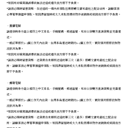
*若因地址填寫錯誤導致無法送達或遺失我方將不予負責。
*請務必隨時留意貨態，在送達的一週內未領取包裹將轉交當地最近之配合站所，請顧客務
必帶著單據儘早領取。若因滯留超時或太久未取而導致物件被銷毀或退回我方將不予負責。
．
黑貓宅配
請提供與身分證上相符之中文本名、手機號碼、郵遞區號、地址以供雙方查詢貨態並完善運
送。
一般訂單將於2-3個工作天內出貨，台灣本島運送時間約1-2個工作天，實際情況將將依照物
流狀況為準。
*若因地址填寫錯誤導致無法送達或遺失我方將不予負責。
*請務必隨時留意貨態，送貨員在未順利送達的第三次（最多）將轉交當地最近之配合站
所，請顧客務必帶著單據儘早領取。若因滯留超時或太久未取而導致物件被銷毀或退回我方
將不予負責。
．
郵寄宅配
請提供與身分證上相符之中文本名、手機號碼、郵遞區號、地址以供雙方查詢貨態並完善運
送。
一般訂單將於2-3個工作天內出貨，台灣本島運送時間約2-5個工作天，實際情況將將依照物
流狀況為準。
*若因地址填寫錯誤導致無法送達或遺失我方將不予負責。
*請務必隨時留意貨態，送貨員在未順利送達的第三次（最多）將轉交當地最近之配合站
所，請顧客務必帶著單據儘早領取。若因滯留超時或太久未取而導致物件被銷毀或退回我方