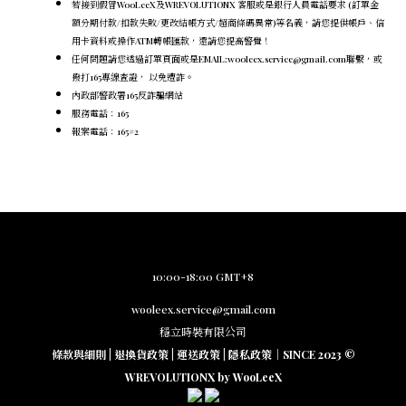
若接到假冒WooLeeX及WREVOLUTIONX 客服或是銀行人員電話要求 (訂單金
額分期付款/扣款失敗/更改結帳方式/超商條碼異常)等名義，請您提供帳戶、信
用卡資料或操作ATM轉帳匯款，還請您提高警覺！
任何問題請您透過訂單頁面或是EMAIL:wooleex.service@gmail.com聯繫，或
撥打165專線查證， 以免遭詐。
內政部警政署165反詐騙網站
服務電話：165
報案電話：165#2
10:00-18:00 GMT+8
wooleex.service@gmail.com
穩立時裝有限公司
條款與細則
|
退換貨政策
|
運送政策
|
隱私政策
｜SINCE 2023 ©
WREVOLUTIONX by WooLeeX