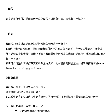
．
關稅
顧客需自行支付訂購商品所產生之關稅。退換貨單品之關稅將不予退還。
．
附註
若因地址填寫錯誤導致無法送達或遺失我方將不予負責。
T請務必隨時留意貨態，送貨員在未順利送達的第三次（最多）將轉交當地最近之配合站
所，請顧客務必帶著單據儘早領取。若因滯留超時或太久未取而導致物件被銷毀或退回我方
將不予負責。
顧客可自行登入官網訂單頁面追蹤查詢貨態，若有任何疑問請直接於訂單頁面留言或email
至
wooleex.service@gmail.com。
退換貨政策
原訂單已運送之運送費用不予退還。
運送金額依地點及重量等計算。
商品於收到貨的七日內（收到貨當天即算第一天）可接受退換，其相關政策如下所示：
以下為我們接受退換貨之原因，如：
你收到與訂單不相符的單品