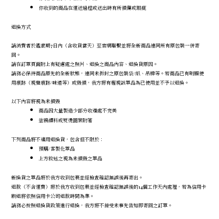
你收到的商品在運送過程或送出時有所損傷或瑕疵
退換方式
請消費者於鑑賞期7日內（含收貨當天）至官網聯繫並將全新商品連同所有原包裝一併寄
回。
請在訂單頁面附上有疑慮處之照片、退換之商品內容、退換貨原因。
請務必保持商品原先的全新狀態，連同未拆封之原包裝袋/紙、吊牌等。若商品已有明顯使
用痕跡（視覺痕跡/味道等）或毀損，我方將有權視該單品為已使用並不予以退換。
以下內容將視為未損毀
商品因大量製造少部分收邊處不完美
塗鴉顏料或熨燙圖案附著
下列商品將不適用退換貨，包含但不限於：
預購/客製化單品
上方敘述之視為未損毀之單品
新換貨之單品將於我方收到包裹並經檢查確認無誤後再寄出。
退款（不含運費）將於我方收到包裹並經檢查確認無誤後的14個工作天內處理，若為信用卡
刷退將依照信用卡公司退款時間為準。
請務必按照退換貨政策進行退換，我方將不接受未事先告知即寄回之訂單。