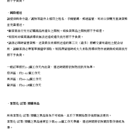
將不予負責。
．
國際運送
請提供與身分證／護照等證件上相符之姓名、手機號碼、郵遞區號、地址以供雙方查詢貨態
並完善運送。
*顧客需自行支付訂購商品所產生之關稅。退換貨單品之關稅將不予退還。
*若因地址填寫錯誤導致無法送達或遺失我方將不予負責。
*請務必隨時留意貨態，送貨員在未順利送達的第三次（最多）將轉交當地最近之配合站
所，請顧客務必帶著單據儘早領取。若因滯留超時或太久未取而導致物件被銷毀或退回我方
將不予負責。
一般訂單將於2-3個工作天內出貨，運送時間將依照物流狀況為準。
亞洲區：約7-12 個工作天
美洲區：約10-24個工作天
歐洲區：約12-28個工作天
．
客製化/訂製/預購單品
所有客製化/訂製/預購之單品皆為不可退換，且於下單開始製作後即無法更改。
客製化/訂製/預購之單品通常至少需15-21個工作天準備，運送時間將依照實際製作排成為
準。