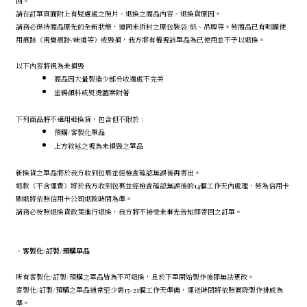
回。
請在訂單頁面附上有疑慮處之照片、退換之商品內容、退換貨原因。
請務必保持商品原先的全新狀態，連同未拆封之原包裝袋/紙、吊牌等。若商品已有明顯使
用痕跡（視覺痕跡/味道等）或毀損，我方將有權視該單品為已使用並不予以退換。
以下內容將視為未損毀
商品因大量製造少部分收邊處不完美
塗鴉顏料或熨燙圖案附著
下列商品將不適用退換貨，包含但不限於：
預購/客製化單品
上方敘述之視為未損毀之單品
新換貨之單品將於我方收到包裹並經檢查確認無誤後再寄出。
退款（不含運費）將於我方收到包裹並經檢查確認無誤後的14個工作天內處理，若為信用卡
刷退將依照信用卡公司退款時間為準。
請務必按照退換貨政策進行退換，我方將不接受未事先告知即寄回之訂單。
．
客製化/訂製/預購單品
所有客製化/訂製/預購之單品皆為不可退換，且於下單開始製作後即無法更改。
客製化/訂製/預購之單品通常至少需15-21個工作天準備，運送時間將依照實際製作排成為
準。