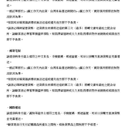
送。
一般訂單將於2-3個工作天內出貨，台灣本島運送時間約1-2個工作天，實際情況將將依照物
流狀況為準。
*若因地址填寫錯誤導致無法送達或遺失我方將不予負責。
*請務必隨時留意貨態，送貨員在未順利送達的第三次（最多）將轉交當地最近之配合站
所，請顧客務必帶著單據儘早領取。若因滯留超時或太久未取而導致物件被銷毀或退回我方
將不予負責。
．
郵寄宅配
請提供與身分證上相符之中文本名、手機號碼、郵遞區號、地址以供雙方查詢貨態並完善運
送。
一般訂單將於2-3個工作天內出貨，台灣本島運送時間約2-5個工作天，實際情況將將依照物
流狀況為準。
*若因地址填寫錯誤導致無法送達或遺失我方將不予負責。
*請務必隨時留意貨態，送貨員在未順利送達的第三次（最多）將轉交當地最近之配合站
所，請顧客務必帶著單據儘早領取。若因滯留超時或太久未取而導致物件被銷毀或退回我方
將不予負責。
．
國際運送
請提供與身分證／護照等證件上相符之姓名、手機號碼、郵遞區號、地址以供雙方查詢貨態
並完善運送。
*顧客需自行支付訂購商品所產生之關稅。退換貨單品之關稅將不予退還。