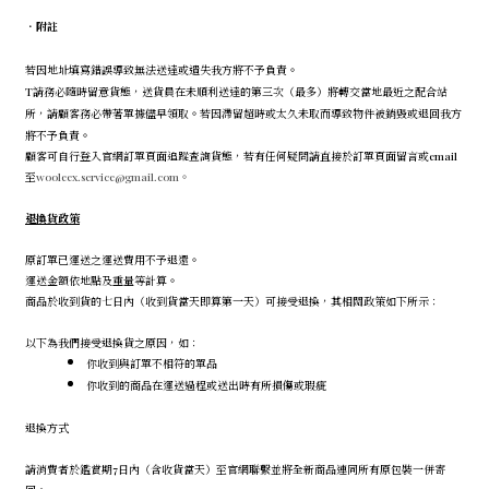
．
附註
若因地址填寫錯誤導致無法送達或遺失我方將不予負責。
T請務必隨時留意貨態，送貨員在未順利送達的第三次（最多）將轉交當地最近之配合站
所，請顧客務必帶著單據儘早領取。若因滯留超時或太久未取而導致物件被銷毀或退回我方
將不予負責。
顧客可自行登入官網訂單頁面追蹤查詢貨態，若有任何疑問請直接於訂單頁面留言或email
至
wooleex.service@gmail.com。
退換貨政策
原訂單已運送之運送費用不予退還。
運送金額依地點及重量等計算。
商品於收到貨的七日內（收到貨當天即算第一天）可接受退換，其相關政策如下所示：
以下為我們接受退換貨之原因，如：
你收到與訂單不相符的單品
你收到的商品在運送過程或送出時有所損傷或瑕疵
退換方式
請消費者於鑑賞期7日內（含收貨當天）至官網聯繫並將全新商品連同所有原包裝一併寄