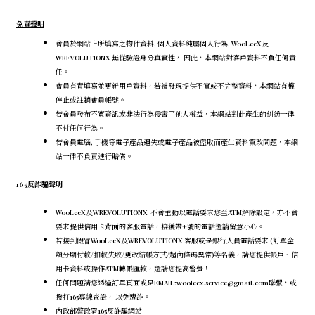
免責聲明
會員於網站上所填寫之物件資料, 個人資料純屬個人行為, WooLeeX及
WREVOLUTIONX 無從驗證身分真實性， 因此，本網站對客戶資料不負任何責
任。
會員有責填寫並更新用戶資料，若被發現提供不實或不完整資料，本網站有權
停止或註銷會員帳號。
若會員發布不實資訊或非法行為侵害了他人權益，本網站對此產生的糾紛一律
不付任何行為。
若會員電腦, 手機等電子產品遺失或電子產品被盜取而產生資料竄改問題，本網
站一律不負責進行賠償。
165反詐騙聲明
WooLeeX及WREVOLUTIONX 不會主動以電話要求您至ATM解除設定，
亦不會
要求提供信用卡背面的客服電話，
接獲帶+號的電話還請留意小心。
若接到假冒WooLeeX及WREVOLUTIONX 客服或是銀行人員電話要求 (訂單金
額分期付款/扣款失敗/更改結帳方式/超商條碼異常)等名義，請您提供帳戶、信
用卡資料或操作ATM轉帳匯款，還請您提高警覺！
任何問題請您透過訂單頁面或是EMAIL:wooleex.service@gmail.com聯繫，或
撥打165專線查證， 以免遭詐。
內政部警政署165反詐騙網站