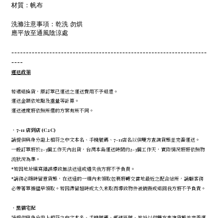
材質：帆布
洗滌注意事項：乾洗 勿烘
應平放至通風陰涼處
-------------------------------------------------------------------
----
運送政策
若遇退換貨，原訂單已運送之運送費用不予退還。
運送金額依地點及重量等計算。
運送速度將依照所選的方案有所不同。
．7-11 店到店 (C2C)
請提供與身分證上相符之中文本名、手機號碼、7-11店名以供雙方查詢貨態並完善運送。
一般訂單將於2-3個工作天內出貨，台灣本島運送時間約2-3個工作天，實際情況將將依照物
流狀況為準。
*若因地址填寫錯誤導致無法送達或遺失我方將不予負責。
*請務必隨時留意貨態，在送達的一週內未領取包裹將轉交當地最近之配合站所，請顧客務
必帶著單據儘早領取。若因滯留超時或太久未取而導致物件被銷毀或退回我方將不予負責。
．
黑貓宅配
請提供與身分證上相符之中文本名、手機號碼、郵遞區號、地址以供雙方查詢貨態並完善運