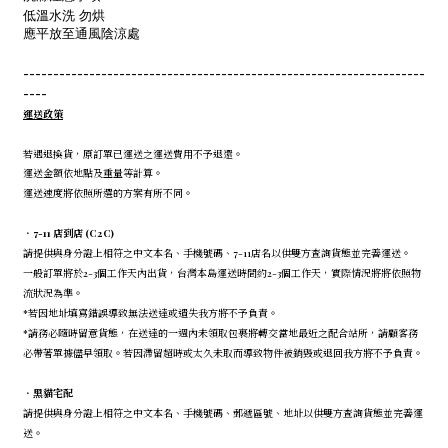
低溫水洗 勿烘
應平放至通風陰涼處
-------------------------------------------------------------------
----
運送政策
若遇退換貨，原訂單已運送之運送費用不予退還。
運送金額依地點及重量等計算。
運送速度將依照所選的方案有所不同。
．7-11 店到店 (C2C)
請提供與身分證上相符之中文本名、手機號碼、7-11店名以供雙方查詢貨態並完善運送。
一般訂單將於2-3個工作天內出貨，台灣本島運送時間約2-3個工作天，實際情況將將依照物
流狀況為準。
*若因地址填寫錯誤導致無法送達或遺失我方將不予負責。
*請務必隨時留意貨態，在送達的一週內未領取包裹將轉交當地最近之配合站所，請顧客務
必帶著單據儘早領取。若因滯留超時或太久未取而導致物件被銷毀或退回我方將不予負責。
．
黑貓宅配
請提供與身分證上相符之中文本名、手機號碼、郵遞區號、地址以供雙方查詢貨態並完善運
送。