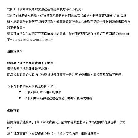
若因地址填寫錯誤導致無法送達或遺失我方將不予負責。
T請務必隨時留意貨態，送貨員在未順利送達的第三次（最多）將轉交當地最近之配合站
所，請顧客務必帶著單據儘早領取。若因滯留超時或太久未取而導致物件被銷毀或退回我方
將不予負責。
顧客可自行登入官網訂單頁面追蹤查詢貨態，若有任何疑問請直接於訂單頁面留言或email
至
wooleex.service@gmail.com。
退換貨政策
原訂單已運送之運送費用不予退還。
運送金額依地點及重量等計算。
商品於收到貨的七日內（收到貨當天即算第一天）可接受退換，其相關政策如下所示：
以下為我們接受退換貨之原因，如：
你收到與訂單不相符的單品
你收到的商品在運送過程或送出時有所損傷或瑕疵
退換方式
請消費者於鑑賞期7日內（含收貨當天）至官網聯繫並將全新商品連同所有原包裝一併寄
回。
請在訂單頁面附上有疑慮處之照片、退換之商品內容、退換貨原因。