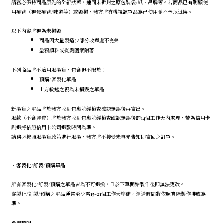
請務必保持商品原先的全新狀態，連同未拆封之原包裝袋/紙、吊牌等。若商品已有明顯使
用痕跡（視覺痕跡/味道等）或毀損，我方將有權視該單品為已使用並不予以退換。
以下內容將視為未損毀
商品因大量製造少部分收邊處不完美
塗鴉顏料或熨燙圖案附著
下列商品將不適用退換貨，包含但不限於：
預購/客製化單品
上方敘述之視為未損毀之單品
新換貨之單品將於我方收到包裹並經檢查確認無誤後再寄出。
退款（不含運費）將於我方收到包裹並經檢查確認無誤後的14個工作天內處理，若為信用卡
刷退將依照信用卡公司退款時間為準。
請務必按照退換貨政策進行退換，我方將不接受未事先告知即寄回之訂單。
．
客製化/訂製/預購單品
所有客製化/訂製/預購之單品皆為不可退換，且於下單開始製作後即無法更改。
客製化/訂製/預購之單品通常至少需15-21個工作天準備，運送時間將依照實際製作排成為
準。