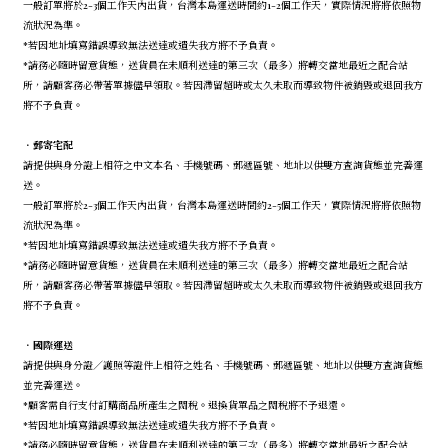
一般訂單將於2-3個工作天內出貨，台灣本島運送時間約1-2個工作天，實際情況將將依照物
流狀況為準。
*若因地址填寫錯誤導致無法送達或遺失我方將不予負責。
*請務必隨時留意貨態，送貨員在未順利送達的第三次（最多）將轉交當地最近之配合站
所，請顧客務必帶著單據儘早領取。若因滯留超時或太久未取而導致物件被銷毀或退回我方
將不予負責。
．
郵寄宅配
請提供與身分證上相符之中文本名、手機號碼、郵遞區號、地址以供雙方查詢貨態並完善運
送。
一般訂單將於2-3個工作天內出貨，台灣本島運送時間約2-5個工作天，實際情況將將依照物
流狀況為準。
*若因地址填寫錯誤導致無法送達或遺失我方將不予負責。
*請務必隨時留意貨態，送貨員在未順利送達的第三次（最多）將轉交當地最近之配合站
所，請顧客務必帶著單據儘早領取。若因滯留超時或太久未取而導致物件被銷毀或退回我方
將不予負責。
．
國際運送
請提供與身分證／護照等證件上相符之姓名、手機號碼、郵遞區號、地址以供雙方查詢貨態
並完善運送。
*顧客需自行支付訂購商品所產生之關稅。退換貨單品之關稅將不予退還。
*若因地址填寫錯誤導致無法送達或遺失我方將不予負責。
*請務必隨時留意貨態，送貨員在未順利送達的第三次（最多）將轉交當地最近之配合站