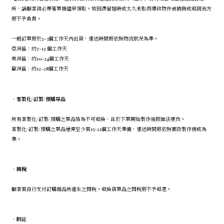
所，請顧客務必帶著單據儘早領取。若因滯留超時或太久未取而導致物件被銷毀或退回我方
將不予負責。
一般訂單將於2-3個工作天內出貨，運送時間將依照物流狀況為準。
亞洲區：約7-12 個工作天
美洲區：約10-24個工作天
歐洲區：約12-28個工作天
．
客製化/訂製/預購單品
所有客製化/訂製/預購之單品皆為不可退換，且於下單開始製作後即無法更改。
客製化/訂製/預購之單品通常至少需15-21個工作天準備，運送時間將依照實際製作排成為
準。
．
關稅
顧客需自行支付訂購商品所產生之關稅。退換貨單品之關稅將不予退還。
．
附註