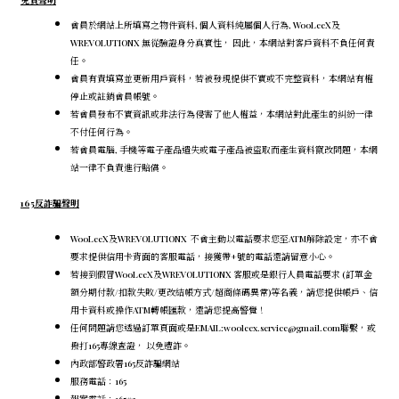
免責聲明
會員於網站上所填寫之物件資料, 個人資料純屬個人行為, WooLeeX及
WREVOLUTIONX 無從驗證身分真實性， 因此，本網站對客戶資料不負任何責
任。
會員有責填寫並更新用戶資料，若被發現提供不實或不完整資料，本網站有權
停止或註銷會員帳號。
若會員發布不實資訊或非法行為侵害了他人權益，本網站對此產生的糾紛一律
不付任何行為。
若會員電腦, 手機等電子產品遺失或電子產品被盜取而產生資料竄改問題，本網
站一律不負責進行賠償。
165反詐騙聲明
WooLeeX及WREVOLUTIONX 不會主動以電話要求您至ATM解除設定，
亦不會
要求提供信用卡背面的客服電話，
接獲帶+號的電話還請留意小心。
若接到假冒WooLeeX及WREVOLUTIONX 客服或是銀行人員電話要求 (訂單金
額分期付款/扣款失敗/更改結帳方式/超商條碼異常)等名義，請您提供帳戶、信
用卡資料或操作ATM轉帳匯款，還請您提高警覺！
任何問題請您透過訂單頁面或是EMAIL:wooleex.service@gmail.com聯繫，或
撥打165專線查證， 以免遭詐。
內政部警政署165反詐騙網站
服務電話：165