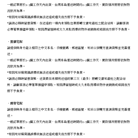
一般訂單將於2-3個工作天內出貨，台灣本島運送時間約2-3個工作天，實際情況將將依照物
流狀況為準。
*若因地址填寫錯誤導致無法送達或遺失我方將不予負責。
*請務必隨時留意貨態，在送達的一週內未領取包裹將轉交當地最近之配合站所，請顧客務
必帶著單據儘早領取。若因滯留超時或太久未取而導致物件被銷毀或退回我方將不予負責。
．
黑貓宅配
請提供與身分證上相符之中文本名、手機號碼、郵遞區號、地址以供雙方查詢貨態並完善運
送。
一般訂單將於2-3個工作天內出貨，台灣本島運送時間約1-2個工作天，實際情況將將依照物
流狀況為準。
*若因地址填寫錯誤導致無法送達或遺失我方將不予負責。
*請務必隨時留意貨態，送貨員在未順利送達的第三次（最多）將轉交當地最近之配合站
所，請顧客務必帶著單據儘早領取。若因滯留超時或太久未取而導致物件被銷毀或退回我方
將不予負責。
．
郵寄宅配
請提供與身分證上相符之中文本名、手機號碼、郵遞區號、地址以供雙方查詢貨態並完善運
送。
一般訂單將於2-3個工作天內出貨，台灣本島運送時間約2-5個工作天，實際情況將將依照物
流狀況為準。
*若因地址填寫錯誤導致無法送達或遺失我方將不予負責。