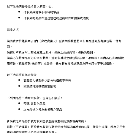
以下為我們接受退換貨之原因，如：
你收到與訂單不相符的單品
你收到的商品在運送過程或送出時有所損傷或瑕疵
退換方式
請消費者於鑑賞期7日內（含收貨當天）至官網聯繫並將全新商品連同所有原包裝一併寄
回。
請在訂單頁面附上有疑慮處之照片、退換之商品內容、退換貨原因。
請務必保持商品原先的全新狀態，連同未拆封之原包裝袋/紙、吊牌等。若商品已有明顯使
用痕跡（視覺痕跡/味道等）或毀損，我方將有權視該單品為已使用並不予以退換。
以下內容將視為未損毀
商品因大量製造少部分收邊處不完美
塗鴉顏料或熨燙圖案附著
下列商品將不適用退換貨，包含但不限於：
預購/客製化單品
上方敘述之視為未損毀之單品
新換貨之單品將於我方收到包裹並經檢查確認無誤後再寄出。
退款（不含運費）將於我方收到包裹並經檢查確認無誤後的14個工作天內處理，若為信用卡
刷退將依照信用卡公司退款時間為準。