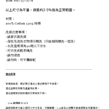
衣長: 69/72/75/78
以上尺寸為平量，誤差約2-5%皆為正常範圍。
材質：
100% Cotton 320g 純棉
洗滌注意事項：
-請套衣套洗滌
-深色及淺色衣物須分開洗（只能相同顏色一起洗）
-水洗溫度須為30度以下冷水
-可手洗或輕柔機洗
-請勿浸泡
-請勿烘，可平攤晾乾
-----------------------------------------------------------------------
運送政策
若遇退換貨，原訂單已運送之運送費用不予退還。
運送金額依地點及重量等計算。
運送速度將依照所選的方案有所不同。
．7-11 店到店 (C2C)
請提供與身分證上相符之中文本名、手機號碼、7-11店名以供雙方查詢貨態並完善運送。