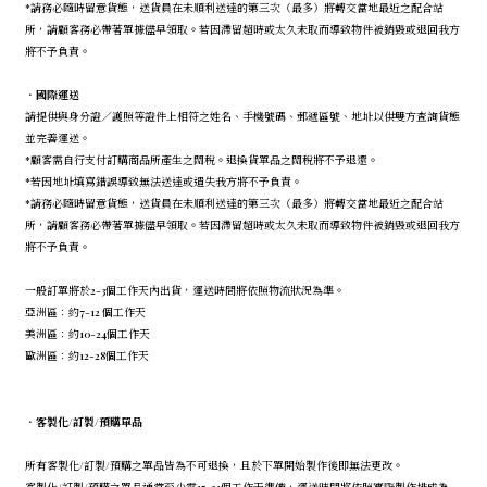
*請務必隨時留意貨態，送貨員在未順利送達的第三次（最多）將轉交當地最近之配合站
所，請顧客務必帶著單據儘早領取。若因滯留超時或太久未取而導致物件被銷毀或退回我方
將不予負責。
．
國際運送
請提供與身分證／護照等證件上相符之姓名、手機號碼、郵遞區號、地址以供雙方查詢貨態
並完善運送。
*顧客需自行支付訂購商品所產生之關稅。退換貨單品之關稅將不予退還。
*若因地址填寫錯誤導致無法送達或遺失我方將不予負責。
*請務必隨時留意貨態，送貨員在未順利送達的第三次（最多）將轉交當地最近之配合站
所，請顧客務必帶著單據儘早領取。若因滯留超時或太久未取而導致物件被銷毀或退回我方
將不予負責。
一般訂單將於2-3個工作天內出貨，運送時間將依照物流狀況為準。
亞洲區：約7-12 個工作天
美洲區：約10-24個工作天
歐洲區：約12-28個工作天
．
客製化/訂製/預購單品
所有客製化/訂製/預購之單品皆為不可退換，且於下單開始製作後即無法更改。