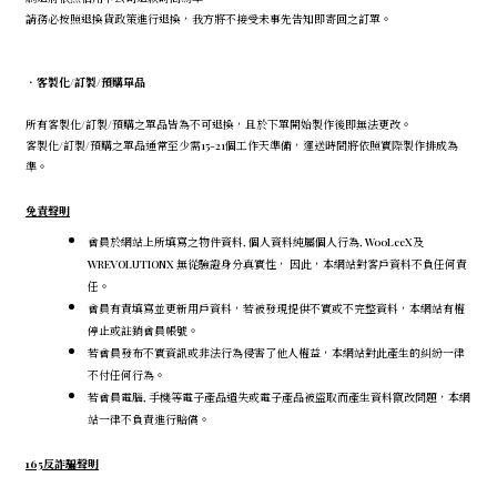
請務必按照退換貨政策進行退換，我方將不接受未事先告知即寄回之訂單。
．
客製化/訂製/預購單品
所有客製化/訂製/預購之單品皆為不可退換，且於下單開始製作後即無法更改。
客製化/訂製/預購之單品通常至少需15-21個工作天準備，運送時間將依照實際製作排成為
準。
免責聲明
會員於網站上所填寫之物件資料, 個人資料純屬個人行為, WooLeeX及
WREVOLUTIONX 無從驗證身分真實性， 因此，本網站對客戶資料不負任何責
任。
會員有責填寫並更新用戶資料，若被發現提供不實或不完整資料，本網站有權
停止或註銷會員帳號。
若會員發布不實資訊或非法行為侵害了他人權益，本網站對此產生的糾紛一律
不付任何行為。
若會員電腦, 手機等電子產品遺失或電子產品被盜取而產生資料竄改問題，本網
站一律不負責進行賠償。
165反詐騙聲明