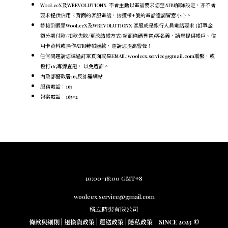
WooLeeX及WREVOLUTIONX 不會主動以電話要求您至ATM解除設定，
亦不會
要求提供信用卡背面的客服電話，
接獲帶+號的電話還請留意小心。
若接到假冒WooLeeX及WREVOLUTIONX 客服或是銀行人員電話要求 (訂單金
額分期付款/扣款失敗/更改結帳方式/超商條碼異常)等名義，請您提供帳戶、信
用卡資料或操作ATM轉帳匯款，還請您提高警覺！
任何問題請您透過訂單頁面或是EMAIL:wooleex.service@gmail.com聯繫，或
撥打165專線查證， 以免遭詐。
內政部警政署165反詐騙網站
服務電話：165
報案電話：165#2
10:00-18:00 GMT+8
wooleex.service@gmail.com
穩立時裝有限公司
條款與細則
|
退換貨政策
|
運送政策
|
隱私政策
｜SINCE 2023 ©