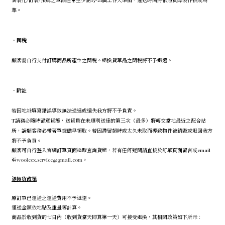
客製化/訂製/預購之單品通常至少需15-21個工作天準備，運送時間將依照實際製作排成為
準。
．
關稅
顧客需自行支付訂購商品所產生之關稅。退換貨單品之關稅將不予退還。
．
附註
若因地址填寫錯誤導致無法送達或遺失我方將不予負責。
T請務必隨時留意貨態，送貨員在未順利送達的第三次（最多）將轉交當地最近之配合站
所，請顧客務必帶著單據儘早領取。若因滯留超時或太久未取而導致物件被銷毀或退回我方
將不予負責。
顧客可自行登入官網訂單頁面追蹤查詢貨態，若有任何疑問請直接於訂單頁面留言或email
至
wooleex.service@gmail.com。
退換貨政策
原訂單已運送之運送費用不予退還。
運送金額依地點及重量等計算。
商品於收到貨的七日內（收到貨當天即算第一天）可接受退換，其相關政策如下所示：