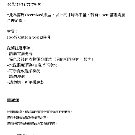
衣長: 71/74/77/79/81
*此為落肩Oversized版型，以上尺寸均為平量，若有1-3cm落差均屬
合理範圍。
材質：
100% Cotton 300g純棉
洗滌注意事項：
-請套衣套洗滌
-深色及淺色衣物須分開洗（只能相同顏色一起洗）
-水洗溫度須為30度以下冷水
-可手洗或輕柔機洗
-請勿浸泡
-請勿烘，可平攤晾乾
-----------------------------------------------------------------------
運送政策
若遇退換貨，原訂單已運送之運送費用不予退還。
運送金額依地點及重量等計算。
運送速度將依照所選的方案有所不同。