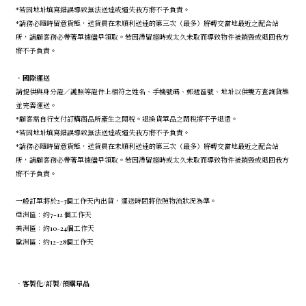
*若因地址填寫錯誤導致無法送達或遺失我方將不予負責。
*請務必隨時留意貨態，送貨員在未順利送達的第三次（最多）將轉交當地最近之配合站
所，請顧客務必帶著單據儘早領取。若因滯留超時或太久未取而導致物件被銷毀或退回我方
將不予負責。
．
國際運送
請提供與身分證／護照等證件上相符之姓名、手機號碼、郵遞區號、地址以供雙方查詢貨態
並完善運送。
*顧客需自行支付訂購商品所產生之關稅。退換貨單品之關稅將不予退還。
*若因地址填寫錯誤導致無法送達或遺失我方將不予負責。
*請務必隨時留意貨態，送貨員在未順利送達的第三次（最多）將轉交當地最近之配合站
所，請顧客務必帶著單據儘早領取。若因滯留超時或太久未取而導致物件被銷毀或退回我方
將不予負責。
一般訂單將於2-3個工作天內出貨，運送時間將依照物流狀況為準。
亞洲區：約7-12 個工作天
美洲區：約10-24個工作天
歐洲區：約12-28個工作天
．
客製化/訂製/預購單品