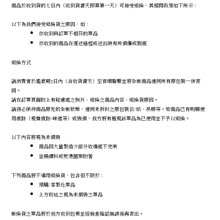
商品於收到貨的七日內（收到貨當天即算第一天）可接受退換，其相關政策如下所示：
以下為我們接受退換貨之原因，如：
你收到與訂單不相符的單品
你收到的商品在運送過程或送出時有所損傷或瑕疵
退換方式
請消費者於鑑賞期7日內（含收貨當天）至官網聯繫並將全新商品連同所有原包裝一併寄
回。
請在訂單頁面附上有疑慮處之照片、退換之商品內容、退換貨原因。
請務必保持商品原先的全新狀態，連同未拆封之原包裝袋/紙、吊牌等。若商品已有明顯使
用痕跡（視覺痕跡/味道等）或毀損，我方將有權視該單品為已使用並不予以退換。
以下內容將視為未損毀
商品因大量製造少部分收邊處不完美
塗鴉顏料或熨燙圖案附著
下列商品將不適用退換貨，包含但不限於：
預購/客製化單品
上方敘述之視為未損毀之單品
新換貨之單品將於我方收到包裹並經檢查確認無誤後再寄出。