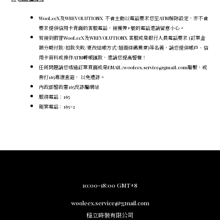
WooLeeX及WREVOLUTIONX 不會主動以電話要求您至ATM解除設定，
亦不會
要求提供信用卡背面的客服電話，
接獲帶+號的電話還請留意小心。
若接到假冒WooLeeX及WREVOLUTIONX 客服或是銀行人員電話要求 (訂單金
額分期付款/扣款失敗/更改結帳方式/超商條碼異常)等名義，請您提供帳戶、信
用卡資料或操作ATM轉帳匯款，還請您提高警覺！
任何問題請您透過訂單頁面或是EMAIL:wooleex.service@gmail.com聯繫，或
撥打165專線查證， 以免遭詐。
內政部警政署165反詐騙網站
服務電話：165
報案電話：165#2
10:00-18:00 GMT+8
wooleex.service@gmail.com
穩立時裝有限公司