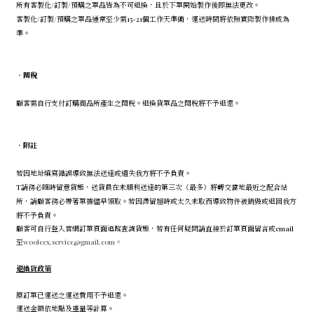
所有客製化/訂製/預購之單品皆為不可退換，且於下單開始製作後即無法更改。
客製化/訂製/預購之單品通常至少需15-21個工作天準備，運送時間將依照實際製作排成為
準。
．
關稅
顧客需自行支付訂購商品所產生之關稅。退換貨單品之關稅將不予退還。
．
附註
若因地址填寫錯誤導致無法送達或遺失我方將不予負責。
T請務必隨時留意貨態，送貨員在未順利送達的第三次（最多）將轉交當地最近之配合站
所，請顧客務必帶著單據儘早領取。若因滯留超時或太久未取而導致物件被銷毀或退回我方
將不予負責。
顧客可自行登入官網訂單頁面追蹤查詢貨態，若有任何疑問請直接於訂單頁面留言或email
至
wooleex.service@gmail.com。
退換貨政策
原訂單已運送之運送費用不予退還。
運送金額依地點及重量等計算。