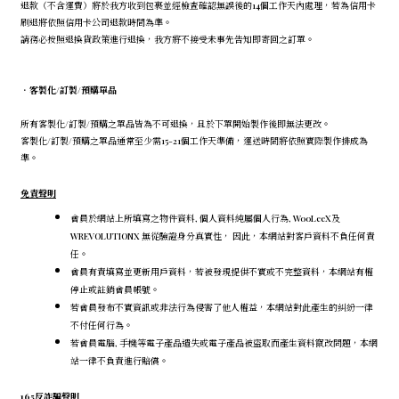
退款（不含運費）將於我方收到包裹並經檢查確認無誤後的14個工作天內處理，若為信用卡
刷退將依照信用卡公司退款時間為準。
請務必按照退換貨政策進行退換，我方將不接受未事先告知即寄回之訂單。
．
客製化/訂製/預購單品
所有客製化/訂製/預購之單品皆為不可退換，且於下單開始製作後即無法更改。
客製化/訂製/預購之單品通常至少需15-21個工作天準備，運送時間將依照實際製作排成為
準。
免責聲明
會員於網站上所填寫之物件資料, 個人資料純屬個人行為, WooLeeX及
WREVOLUTIONX 無從驗證身分真實性， 因此，本網站對客戶資料不負任何責
任。
會員有責填寫並更新用戶資料，若被發現提供不實或不完整資料，本網站有權
停止或註銷會員帳號。
若會員發布不實資訊或非法行為侵害了他人權益，本網站對此產生的糾紛一律
不付任何行為。
若會員電腦, 手機等電子產品遺失或電子產品被盜取而產生資料竄改問題，本網
站一律不負責進行賠償。
165反詐騙聲明