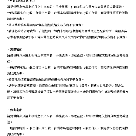
．7-11 店到店 (C2C)
請提供與身分證上相符之中文本名、手機號碼、7-11店名以供雙方查詢貨態並完善運送。
一般訂單將於2-3個工作天內出貨，台灣本島運送時間約2-3個工作天，實際情況將將依照物
流狀況為準。
*若因地址填寫錯誤導致無法送達或遺失我方將不予負責。
*請務必隨時留意貨態，在送達的一週內未領取包裹將轉交當地最近之配合站所，請顧客務
必帶著單據儘早領取。若因滯留超時或太久未取而導致物件被銷毀或退回我方將不予負責。
．
黑貓宅配
請提供與身分證上相符之中文本名、手機號碼、郵遞區號、地址以供雙方查詢貨態並完善運
送。
一般訂單將於2-3個工作天內出貨，台灣本島運送時間約1-2個工作天，實際情況將將依照物
流狀況為準。
*若因地址填寫錯誤導致無法送達或遺失我方將不予負責。
*請務必隨時留意貨態，送貨員在未順利送達的第三次（最多）將轉交當地最近之配合站
所，請顧客務必帶著單據儘早領取。若因滯留超時或太久未取而導致物件被銷毀或退回我方
將不予負責。
．
郵寄宅配
請提供與身分證上相符之中文本名、手機號碼、郵遞區號、地址以供雙方查詢貨態並完善運
送。
一般訂單將於2-3個工作天內出貨，台灣本島運送時間約2-5個工作天，實際情況將將依照物
流狀況為準。