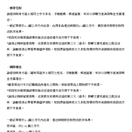
．
郵寄宅配
請提供與身分證上相符之中文本名、手機號碼、郵遞區號、地址以供雙方查詢貨態並完善運
送。
一般訂單將於2-3個工作天內出貨，台灣本島運送時間約2-5個工作天，實際情況將將依照物
流狀況為準。
*若因地址填寫錯誤導致無法送達或遺失我方將不予負責。
*請務必隨時留意貨態，送貨員在未順利送達的第三次（最多）將轉交當地最近之配合站
所，請顧客務必帶著單據儘早領取。若因滯留超時或太久未取而導致物件被銷毀或退回我方
將不予負責。
．
國際運送
請提供與身分證／護照等證件上相符之姓名、手機號碼、郵遞區號、地址以供雙方查詢貨態
並完善運送。
*顧客需自行支付訂購商品所產生之關稅。退換貨單品之關稅將不予退還。
*若因地址填寫錯誤導致無法送達或遺失我方將不予負責。
*請務必隨時留意貨態，送貨員在未順利送達的第三次（最多）將轉交當地最近之配合站
所，請顧客務必帶著單據儘早領取。若因滯留超時或太久未取而導致物件被銷毀或退回我方
將不予負責。
一般訂單將於2-3個工作天內出貨，運送時間將依照物流狀況為準。
亞洲區：約7-12 個工作天
美洲區：約10-24個工作天