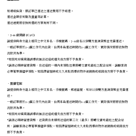
若遇退換貨，原訂單已運送之運送費用不予退還。
運送金額依地點及重量等計算。
運送速度將依照所選的方案有所不同。
．7-11 店到店 (C2C)
請提供與身分證上相符之中文本名、手機號碼、7-11店名以供雙方查詢貨態並完善運送。
一般訂單將於2-3個工作天內出貨，台灣本島運送時間約2-3個工作天，實際情況將將依照物
流狀況為準。
*若因地址填寫錯誤導致無法送達或遺失我方將不予負責。
*請務必隨時留意貨態，在送達的一週內未領取包裹將轉交當地最近之配合站所，請顧客務
必帶著單據儘早領取。若因滯留超時或太久未取而導致物件被銷毀或退回我方將不予負責。
．
黑貓宅配
請提供與身分證上相符之中文本名、手機號碼、郵遞區號、地址以供雙方查詢貨態並完善運
送。
一般訂單將於2-3個工作天內出貨，台灣本島運送時間約1-2個工作天，實際情況將將依照物
流狀況為準。
*若因地址填寫錯誤導致無法送達或遺失我方將不予負責。
*請務必隨時留意貨態，送貨員在未順利送達的第三次（最多）將轉交當地最近之配合站
所，請顧客務必帶著單據儘早領取。若因滯留超時或太久未取而導致物件被銷毀或退回我方
將不予負責。