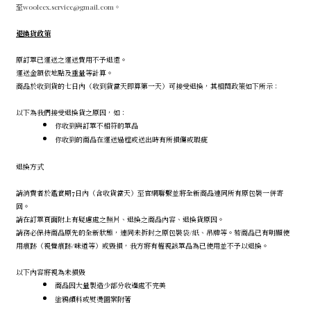
至
wooleex.service@gmail.com。
退換貨政策
原訂單已運送之運送費用不予退還。
運送金額依地點及重量等計算。
商品於收到貨的七日內（收到貨當天即算第一天）可接受退換，其相關政策如下所示：
以下為我們接受退換貨之原因，如：
你收到與訂單不相符的單品
你收到的商品在運送過程或送出時有所損傷或瑕疵
退換方式
請消費者於鑑賞期
7日內（含收貨當天）至
官網聯繫並將全新商品連同所有原包裝一併寄
回。
請在訂單頁面附上有疑慮處之照片、退換之商品內容、退換貨原因。
請務必保持商品原先的全新狀態，連同未拆封之原包裝袋/紙、吊牌等。若商品已有明顯使
用痕跡（視覺痕跡/味道等）或毀損，我方將有權視該單品為已使用並不予以退換。
以下內容將視為未損毀
商品因大量製造少部分收邊處不完美
塗鴉顏料或熨燙圖案附著