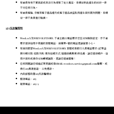
若會員發布不實資訊或非法行為侵害了他人權益，本網站對此產生的糾紛一律
不付任何行為。
若會員電腦, 手機等電子產品遺失或電子產品被盜取而產生資料竄改問題，本網
站一律不負責進行賠償。
165反詐騙聲明
WooLeeX及WREVOLUTIONX 不會主動以電話要求您至ATM解除設定，
亦不會
要求提供信用卡背面的客服電話，
接獲帶+號的電話還請留意小心。
若接到假冒WooLeeX及WREVOLUTIONX 客服或是銀行人員電話要求 (訂單金
額分期付款/扣款失敗/更改結帳方式/超商條碼異常)等名義，請您提供帳戶、信
用卡資料或操作ATM轉帳匯款，還請您提高警覺！
任何問題請您透過訂單頁面或是EMAIL:wooleex.service@gmail.com聯繫，或
撥打165專線查證， 以免遭詐。
內政部警政署165反詐騙網站
服務電話：165
報案電話：165#2