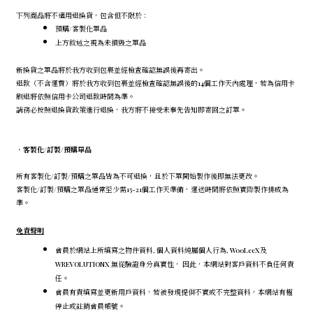
下列商品將不適用退換貨，包含但不限於：
預購/客製化單品
上方敘述之視為未損毀之單品
新換貨之單品將於我方收到包裹並經檢查確認無誤後再寄出。
退款（不含運費）將於我方收到包裹並經檢查確認無誤後的14個工作天內處理，若為信用卡
刷退將依照信用卡公司退款時間為準。
請務必按照退換貨政策進行退換，我方將不接受未事先告知即寄回之訂單。
．
客製化/訂製/預購單品
所有客製化/訂製/預購之單品皆為不可退換，且於下單開始製作後即無法更改。
客製化/訂製/預購之單品通常至少需15-21個工作天準備，運送時間將依照實際製作排成為
準。
免責聲明
會員於網站上所填寫之物件資料, 個人資料純屬個人行為, WooLeeX及
WREVOLUTIONX 無從驗證身分真實性， 因此，本網站對客戶資料不負任何責
任。
會員有責填寫並更新用戶資料，若被發現提供不實或不完整資料，本網站有權
停止或註銷會員帳號。