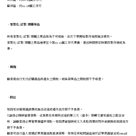
歐洲區：約12-28個工作天
．
客製化/訂製/預購單品
所有客製化/訂製/預購之單品皆為不可退換，且於下單開始製作後即無法更改。
客製化/訂製/預購之單品通常至少需15-21個工作天準備，運送時間將依照實際製作排成為
準。
．
關稅
顧客需自行支付訂購商品所產生之關稅。退換貨單品之關稅將不予退還。
．
附註
若因地址填寫錯誤導致無法送達或遺失我方將不予負責。
T請務必隨時留意貨態，送貨員在未順利送達的第三次（最多）將轉交當地最近之配合站
所，請顧客務必帶著單據儘早領取。若因滯留超時或太久未取而導致物件被銷毀或退回我方
將不予負責。
顧客可自行登入官網訂單頁面追蹤查詢貨態，若有任何疑問請直接於訂單頁面留言或email