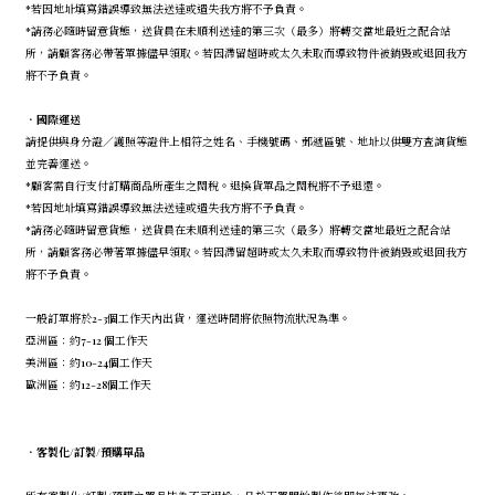
*若因地址填寫錯誤導致無法送達或遺失我方將不予負責。
*請務必隨時留意貨態，送貨員在未順利送達的第三次（最多）將轉交當地最近之配合站
所，請顧客務必帶著單據儘早領取。若因滯留超時或太久未取而導致物件被銷毀或退回我方
將不予負責。
．
國際運送
請提供與身分證／護照等證件上相符之姓名、手機號碼、郵遞區號、地址以供雙方查詢貨態
並完善運送。
*顧客需自行支付訂購商品所產生之關稅。退換貨單品之關稅將不予退還。
*若因地址填寫錯誤導致無法送達或遺失我方將不予負責。
*請務必隨時留意貨態，送貨員在未順利送達的第三次（最多）將轉交當地最近之配合站
所，請顧客務必帶著單據儘早領取。若因滯留超時或太久未取而導致物件被銷毀或退回我方
將不予負責。
一般訂單將於2-3個工作天內出貨，運送時間將依照物流狀況為準。
亞洲區：約7-12 個工作天
美洲區：約10-24個工作天
歐洲區：約12-28個工作天
．
客製化/訂製/預購單品