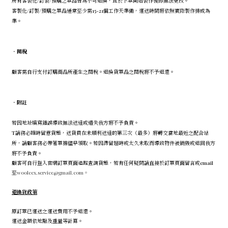
所有客製化/訂製/預購之單品皆為不可退換，且於下單開始製作後即無法更改。
客製化/訂製/預購之單品通常至少需15-21個工作天準備，運送時間將依照實際製作排成為
準。
．
關稅
顧客需自行支付訂購商品所產生之關稅。退換貨單品之關稅將不予退還。
．
附註
若因地址填寫錯誤導致無法送達或遺失我方將不予負責。
T請務必隨時留意貨態，送貨員在未順利送達的第三次（最多）將轉交當地最近之配合站
所，請顧客務必帶著單據儘早領取。若因滯留超時或太久未取而導致物件被銷毀或退回我方
將不予負責。
顧客可自行登入官網訂單頁面追蹤查詢貨態，若有任何疑問請直接於訂單頁面留言或email
至
wooleex.service@gmail.com。
退換貨政策
原訂單已運送之運送費用不予退還。
運送金額依地點及重量等計算。