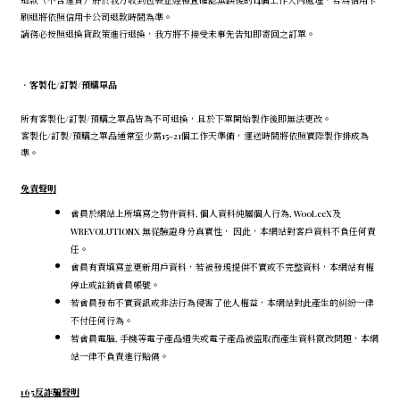
退款（不含運費）將於我方收到包裹並經檢查確認無誤後的14個工作天內處理，若為信用卡
刷退將依照信用卡公司退款時間為準。
請務必按照退換貨政策進行退換，我方將不接受未事先告知即寄回之訂單。
．
客製化/訂製/預購單品
所有客製化/訂製/預購之單品皆為不可退換，且於下單開始製作後即無法更改。
客製化/訂製/預購之單品通常至少需15-21個工作天準備，運送時間將依照實際製作排成為
準。
免責聲明
會員於網站上所填寫之物件資料, 個人資料純屬個人行為, WooLeeX及
WREVOLUTIONX 無從驗證身分真實性， 因此，本網站對客戶資料不負任何責
任。
會員有責填寫並更新用戶資料，若被發現提供不實或不完整資料，本網站有權
停止或註銷會員帳號。
若會員發布不實資訊或非法行為侵害了他人權益，本網站對此產生的糾紛一律
不付任何行為。
若會員電腦, 手機等電子產品遺失或電子產品被盜取而產生資料竄改問題，本網
站一律不負責進行賠償。
165反詐騙聲明