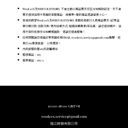
WooLeeX及WREVOLUTIONX 不會主動以電話要求您至ATM解除設定，
亦不會
要求提供信用卡背面的客服電話，
接獲帶+號的電話還請留意小心。
若接到假冒WooLeeX及WREVOLUTIONX 客服或是銀行人員電話要求 (訂單金
額分期付款/扣款失敗/更改結帳方式/超商條碼異常)等名義，請您提供帳戶、信
用卡資料或操作ATM轉帳匯款，還請您提高警覺！
任何問題請您透過訂單頁面或是EMAIL:wooleex.service@gmail.com聯繫，或
撥打165專線查證， 以免遭詐。
內政部警政署165反詐騙網站
服務電話：165
報案電話：165#2
10:00-18:00 GMT+8
wooleex.service@gmail.com
穩立時裝有限公司