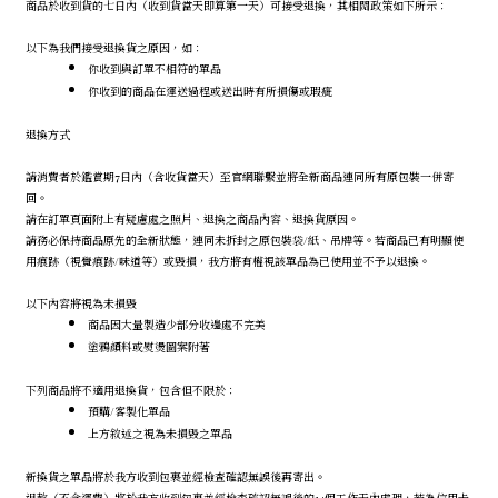
商品於收到貨的七日內（收到貨當天即算第一天）可接受退換，其相關政策如下所示：
以下為我們接受退換貨之原因，如：
你收到與訂單不相符的單品
你收到的商品在運送過程或送出時有所損傷或瑕疵
退換方式
請消費者於鑑賞期7日內（含收貨當天）至官網聯繫並將全新商品連同所有原包裝一併寄
回。
請在訂單頁面附上有疑慮處之照片、退換之商品內容、退換貨原因。
請務必保持商品原先的全新狀態，連同未拆封之原包裝袋/紙、吊牌等。若商品已有明顯使
用痕跡（視覺痕跡/味道等）或毀損，我方將有權視該單品為已使用並不予以退換。
以下內容將視為未損毀
商品因大量製造少部分收邊處不完美
塗鴉顏料或熨燙圖案附著
下列商品將不適用退換貨，包含但不限於：
預購/客製化單品
上方敘述之視為未損毀之單品
新換貨之單品將於我方收到包裹並經檢查確認無誤後再寄出。