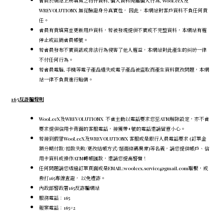
會員於網站上所填寫之物件資料, 個人資料純屬個人行為, WooLeeX及
WREVOLUTIONX 無從驗證身分真實性， 因此，本網站對客戶資料不負任何責
任。
會員有責填寫並更新用戶資料，若被發現提供不實或不完整資料，本網站有權
停止或註銷會員帳號。
若會員發布不實資訊或非法行為侵害了他人權益，本網站對此產生的糾紛一律
不付任何行為。
若會員電腦, 手機等電子產品遺失或電子產品被盜取而產生資料竄改問題，本網
站一律不負責進行賠償。
165反詐騙聲明
WooLeeX及WREVOLUTIONX 不會主動以電話要求您至ATM解除設定，
亦不會
要求提供信用卡背面的客服電話，
接獲帶+號的電話還請留意小心。
若接到假冒WooLeeX及WREVOLUTIONX 客服或是銀行人員電話要求 (訂單金
額分期付款/扣款失敗/更改結帳方式/超商條碼異常)等名義，請您提供帳戶、信
用卡資料或操作ATM轉帳匯款，還請您提高警覺！
任何問題請您透過訂單頁面或是EMAIL:wooleex.service@gmail.com聯繫，或
撥打165專線查證， 以免遭詐。
內政部警政署165反詐騙網站
服務電話：165
報案電話：165#2