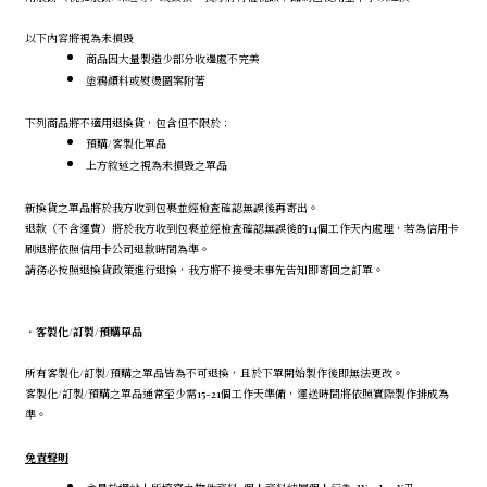
以下內容將視為未損毀
商品因大量製造少部分收邊處不完美
塗鴉顏料或熨燙圖案附著
下列商品將不適用退換貨，包含但不限於：
預購/客製化單品
上方敘述之視為未損毀之單品
新換貨之單品將於我方收到包裹並經檢查確認無誤後再寄出。
退款（不含運費）將於我方收到包裹並經檢查確認無誤後的14個工作天內處理，若為信用卡
刷退將依照信用卡公司退款時間為準。
請務必按照退換貨政策進行退換，我方將不接受未事先告知即寄回之訂單。
．
客製化/訂製/預購單品
所有客製化/訂製/預購之單品皆為不可退換，且於下單開始製作後即無法更改。
客製化/訂製/預購之單品通常至少需15-21個工作天準備，運送時間將依照實際製作排成為
準。
免責聲明