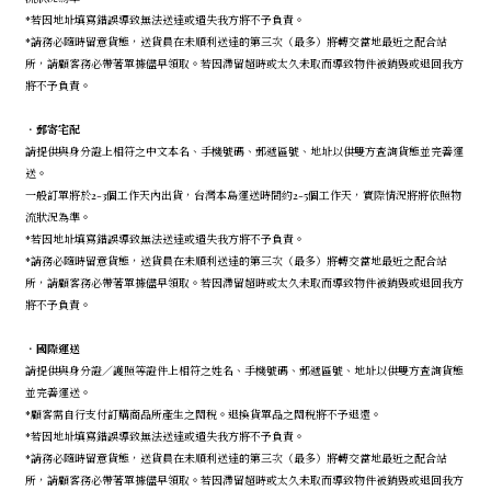
*若因地址填寫錯誤導致無法送達或遺失我方將不予負責。
*請務必隨時留意貨態，送貨員在未順利送達的第三次（最多）將轉交當地最近之配合站
所，請顧客務必帶著單據儘早領取。若因滯留超時或太久未取而導致物件被銷毀或退回我方
將不予負責。
．
郵寄宅配
請提供與身分證上相符之中文本名、手機號碼、郵遞區號、地址以供雙方查詢貨態並完善運
送。
一般訂單將於2-3個工作天內出貨，台灣本島運送時間約2-5個工作天，實際情況將將依照物
流狀況為準。
*若因地址填寫錯誤導致無法送達或遺失我方將不予負責。
*請務必隨時留意貨態，送貨員在未順利送達的第三次（最多）將轉交當地最近之配合站
所，請顧客務必帶著單據儘早領取。若因滯留超時或太久未取而導致物件被銷毀或退回我方
將不予負責。
．
國際運送
請提供與身分證／護照等證件上相符之姓名、手機號碼、郵遞區號、地址以供雙方查詢貨態
並完善運送。
*顧客需自行支付訂購商品所產生之關稅。退換貨單品之關稅將不予退還。
*若因地址填寫錯誤導致無法送達或遺失我方將不予負責。
*請務必隨時留意貨態，送貨員在未順利送達的第三次（最多）將轉交當地最近之配合站
所，請顧客務必帶著單據儘早領取。若因滯留超時或太久未取而導致物件被銷毀或退回我方