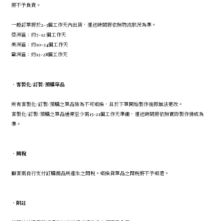
將不予負責。
一般訂單將於2-3個工作天內出貨，運送時間將依照物流狀況為準。
亞洲區：約7-12 個工作天
美洲區：約10-24個工作天
歐洲區：約12-28個工作天
．
客製化/訂製/預購單品
所有客製化/訂製/預購之單品皆為不可退換，且於下單開始製作後即無法更改。
客製化/訂製/預購之單品通常至少需15-21個工作天準備，運送時間將依照實際製作排成為
準。
．
關稅
顧客需自行支付訂購商品所產生之關稅。退換貨單品之關稅將不予退還。
．
附註