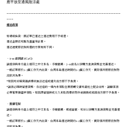
應平放至通風陰涼處
-------------------------------------------------------------------
----
運送政策
若遇退換貨，原訂單已運送之運送費用不予退還。
運送金額依地點及重量等計算。
運送速度將依照所選的方案有所不同。
．7-11 店到店 (C2C)
請提供與身分證上相符之中文本名、手機號碼、7-11店名以供雙方查詢貨態並完善運送。
一般訂單將於2-3個工作天內出貨，台灣本島運送時間約2-3個工作天，實際情況將將依照物
流狀況為準。
*若因地址填寫錯誤導致無法送達或遺失我方將不予負責。
*請務必隨時留意貨態，在送達的一週內未領取包裹將轉交當地最近之配合站所，請顧客務
必帶著單據儘早領取。若因滯留超時或太久未取而導致物件被銷毀或退回我方將不予負責。
．
黑貓宅配
請提供與身分證上相符之中文本名、手機號碼、郵遞區號、地址以供雙方查詢貨態並完善運
送。
一般訂單將於2-3個工作天內出貨，台灣本島運送時間約1-2個工作天，實際情況將將依照物
流狀況為準。