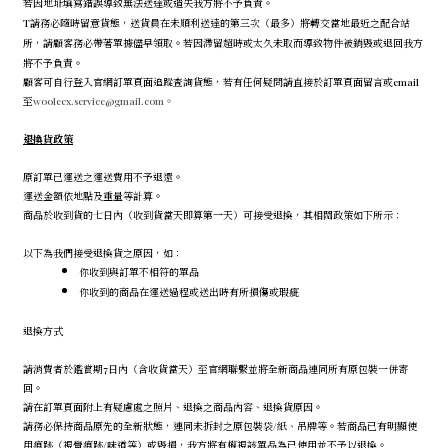
若因地址填寫錯誤導致無法送達或遺失我方將不予負責。
T請務必隨時留意貨態，送貨員在未順利送達的第三次（最多）將轉交當地最近之配合站
所，請顧客務必帶著單據儘早領取。若因滯留超時或太久未取而導致物件被銷毀或退回我方
將不予負責。
顧客可自行登入官網訂單頁面追蹤查詢貨態，若有任何疑問請直接於訂單頁面留言或email
至
wooleex.service@gmail.com。
退換貨政策
原訂單已運送之運送費用不予退還。
運送金額依地點及重量等計算。
商品於收到貨的七日內（收到貨當天即算第一天）可接受退換，其相關政策如下所示：
以下為我們接受退換貨之原因，如：
你收到與訂單不相符的單品
你收到的商品在運送過程或送出時有所損傷或瑕疵
退換方式
請消費者於鑑賞期7日內（含收貨當天）至官網聯繫並將全新商品連同所有原包裝一併寄
回。
請在訂單頁面附上有疑慮處之照片、退換之商品內容、退換貨原因。
請務必保持商品原先的全新狀態，連同未拆封之原包裝袋/紙、吊牌等。若商品已有明顯使
用痕跡（視覺痕跡/味道等）或毀損，我方將有權視該單品為已使用並不予以退換。